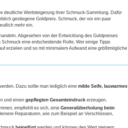
ne deutliche Wertsteigerung ihrer Schmuck-Sammlung. Dafür
eblich gestiegene Goldpreis. Schmuck, der vor ein paar
eutlich mehr ein.
handeln. Abgesehen von der Entwicklung des Goldpreises
n Schmuck eine entscheidende Rolle. Wer einige Tipps
kauf erzielen und so mit minimalem Aufwand eine größtmögliche
erden. Dazu sollte man lediglich eine
milde Seife, lauwarmes
en und einen
gepflegten Gesamteindruck
erzeugen.
ommen, empfiehlt es sich, eine
Generalüberholung beim
leinere Reparaturen, wie zum Beispiel an Verschlüssen,
Schmuck
beigefügt
werden und können den Wert steigern.