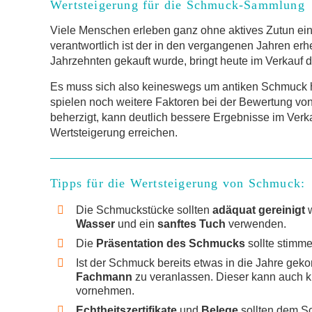
Wertsteigerung für die Schmuck-Sammlung
Viele Menschen erleben ganz ohne aktives Zutun ei
verantwortlich ist der in den vergangenen Jahren erh
Jahrzehnten gekauft wurde, bringt heute im Verkauf d
Es muss sich also keineswegs um antiken Schmuck 
spielen noch weitere Faktoren bei der Bewertung vo
beherzigt, kann deutlich bessere Ergebnisse im Ver
Wertsteigerung erreichen.
Tipps für die Wertsteigerung von Schmuck:
Die Schmuckstücke sollten
adäquat gereinigt
w
Wasser
und ein
sanftes Tuch
verwenden.
Die
Präsentation des Schmucks
sollte stimm
Ist der Schmuck bereits etwas in die Jahre gek
Fachmann
zu veranlassen. Dieser kann auch k
vornehmen.
Echtheitszertifikate
und
Belege
sollten dem 