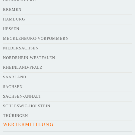
BREMEN
HAMBURG
HESSEN
Webseite
MECKLENBURG-VORPOMMERN
NIEDERSACHSEN
NORDRHEIN-WESTFALEN
Kurze Beschreibung des Flohmarkts
*
RHEINLAND-PFALZ
SAARLAND
SACHSEN
SACHSEN-ANHALT
SCHLESWIG-HOLSTEIN
THÜRINGEN
WERTERMITTLUNG
Kontaktdaten des Veranstalters
werden
mit
veröffentlicht