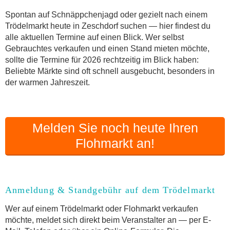
Online-Flohmarkt Zeschdorf
Spontan auf Schnäppchenjagd oder gezielt nach einem
Trödelmarkt heute in Zeschdorf suchen — hier findest du
Welche Trödelmarkt-Typen gibt es?
alle aktuellen Termine auf einen Blick. Wer selbst
Aktuelle Flohmarkt-Termine für Zeschdorf und
Gebrauchtes verkaufen und einen Stand mieten möchte,
Umgebung
sollte die Termine für 2026 rechtzeitig im Blick haben:
Kleinanzeigen Zeschdorf als Alternative zum
Beliebte Märkte sind oft schnell ausgebucht, besonders in
Trödelmarkt
der warmen Jahreszeit.
Sortierter Trödelmarkt mit Festpreisen
FAQ: Flohmarkt Zeschdorf
Flohmarkt-Termin melden
Melden Sie noch heute Ihren
Flohmarkt an!
Anmeldung & Standgebühr auf dem Trödelmarkt
Wer auf einem Trödelmarkt oder Flohmarkt verkaufen
möchte, meldet sich direkt beim Veranstalter an — per E-