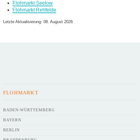
Flohmarkt Seelow
Flohmarkt Rehfelde
Name des Flohmarkts
*
Letzte Aktualisierung: 08. August 2026
Art des Flohmarkts
Veranstaltungsdatum
FLOHMARKT
Uhrzeit
BADEN-WÜRTTEMBERG
BAYERN
Adresse
*
BERLIN
BRANDENBURG