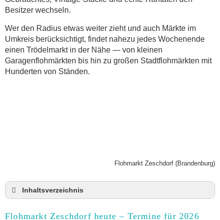
Besitzer wechseln.
Wer den Radius etwas weiter zieht und auch Märkte im
Umkreis berücksichtigt, findet nahezu jedes Wochenende
einen Trödelmarkt in der Nähe — von kleinen
Garagenflohmärkten bis hin zu großen Stadtflohmärkten mit
Hunderten von Ständen.
Flohmarkt Zeschdorf (Brandenburg)
Inhaltsverzeichnis
Flohmarkt Zeschdorf heute und Termine für 2026
Flohmarkt Zeschdorf heute – Termine für 2026
Anmeldung & Standgebühr auf dem Trödelmarkt