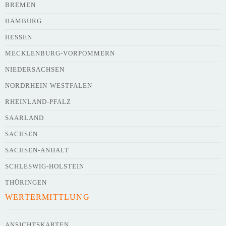
BREMEN
HAMBURG
HESSEN
Webseite
MECKLENBURG-VORPOMMERN
NIEDERSACHSEN
NORDRHEIN-WESTFALEN
Kurze Beschreibung des Flohmarkts
*
RHEINLAND-PFALZ
SAARLAND
SACHSEN
SACHSEN-ANHALT
SCHLESWIG-HOLSTEIN
THÜRINGEN
WERTERMITTLUNG
Kontaktdaten des Veranstalters
werden
mit
veröffentlicht
ANSICHTSKARTEN