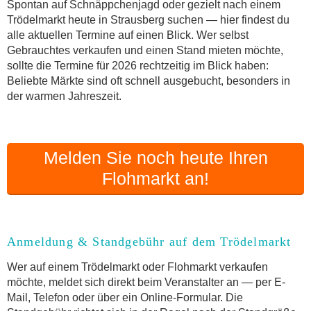
Online-Flohmarkt Strausberg
Spontan auf Schnäppchenjagd oder gezielt nach einem
Trödelmarkt heute in Strausberg suchen — hier findest du
Welche Trödelmarkt-Typen gibt es?
alle aktuellen Termine auf einen Blick. Wer selbst
Aktuelle Flohmarkt-Termine für Strausberg und
Gebrauchtes verkaufen und einen Stand mieten möchte,
Umgebung
sollte die Termine für 2026 rechtzeitig im Blick haben:
Kleinanzeigen Strausberg als Alternative zum
Beliebte Märkte sind oft schnell ausgebucht, besonders in
Trödelmarkt
der warmen Jahreszeit.
Sortierter Trödelmarkt mit Festpreisen
FAQ: Flohmarkt Strausberg
Flohmarkt-Termin melden
Melden Sie noch heute Ihren
Flohmarkt an!
Anmeldung & Standgebühr auf dem Trödelmarkt
Wer auf einem Trödelmarkt oder Flohmarkt verkaufen
möchte, meldet sich direkt beim Veranstalter an — per E-
Mail, Telefon oder über ein Online-Formular. Die