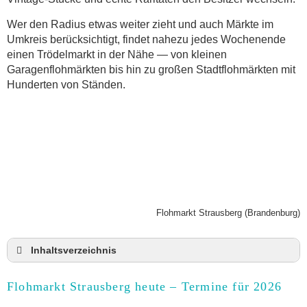
Wer den Radius etwas weiter zieht und auch Märkte im
Umkreis berücksichtigt, findet nahezu jedes Wochenende
einen Trödelmarkt in der Nähe — von kleinen
Garagenflohmärkten bis hin zu großen Stadtflohmärkten mit
Hunderten von Ständen.
Flohmarkt Strausberg (Brandenburg)
Inhaltsverzeichnis
Flohmarkt Strausberg heute und Termine für 2026
Flohmarkt Strausberg heute – Termine für 2026
Anmeldung & Standgebühr auf dem Trödelmarkt