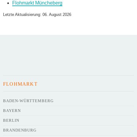
Flohmarkt Müncheberg
Name des Flohmarkts
*
Letzte Aktualisierung: 06. August 2026
Art des Flohmarkts
Veranstaltungsdatum
FLOHMARKT
Uhrzeit
BADEN-WÜRTTEMBERG
BAYERN
Adresse
*
BERLIN
BRANDENBURG