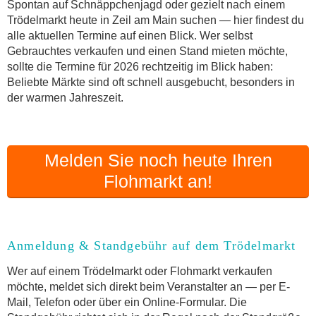
Spontan auf Schnäppchenjagd oder gezielt nach einem
Online-Flohmarkt Zeil am Main
Trödelmarkt heute in Zeil am Main suchen — hier findest du
alle aktuellen Termine auf einen Blick. Wer selbst
Welche Trödelmarkt-Typen gibt es?
Gebrauchtes verkaufen und einen Stand mieten möchte,
Aktuelle Flohmarkt-Termine für Zeil am Main und
sollte die Termine für 2026 rechtzeitig im Blick haben:
Umgebung
Beliebte Märkte sind oft schnell ausgebucht, besonders in
Kleinanzeigen Zeil am Main als Alternative zum
der warmen Jahreszeit.
Trödelmarkt
Sortierter Trödelmarkt mit Festpreisen
FAQ: Flohmarkt Zeil am Main
Melden Sie noch heute Ihren
Flohmarkt-Termin melden
Flohmarkt an!
Anmeldung & Standgebühr auf dem Trödelmarkt
Wer auf einem Trödelmarkt oder Flohmarkt verkaufen
möchte, meldet sich direkt beim Veranstalter an — per E-
Mail, Telefon oder über ein Online-Formular. Die