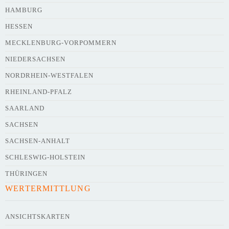
HAMBURG
HESSEN
Webseite
MECKLENBURG-VORPOMMERN
NIEDERSACHSEN
NORDRHEIN-WESTFALEN
Kurze Beschreibung des Flohmarkts
*
RHEINLAND-PFALZ
SAARLAND
SACHSEN
SACHSEN-ANHALT
SCHLESWIG-HOLSTEIN
THÜRINGEN
WERTERMITTLUNG
Kontaktdaten des Veranstalters
werden
mit
veröffentlicht
ANSICHTSKARTEN