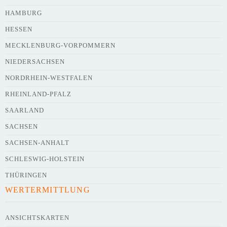
HAMBURG
HESSEN
Webseite
MECKLENBURG-VORPOMMERN
NIEDERSACHSEN
NORDRHEIN-WESTFALEN
Kurze Beschreibung des Flohmarkts
*
RHEINLAND-PFALZ
SAARLAND
SACHSEN
SACHSEN-ANHALT
SCHLESWIG-HOLSTEIN
THÜRINGEN
WERTERMITTLUNG
Kontaktdaten des Veranstalters
werden
mit
veröffentlicht
ANSICHTSKARTEN