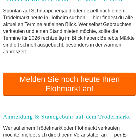
Anmeldung & Standgebühr auf dem Trödelmarkt
Online-Flohmarkt Hofheim
Spontan auf Schnäppchenjagd oder gezielt nach einem
Trödelmarkt heute in Hofheim suchen — hier findest du alle
Welche Trödelmarkt-Typen gibt es?
aktuellen Termine auf einen Blick. Wer selbst Gebrauchtes
Aktuelle Flohmarkt-Termine für Hofheim und
verkaufen und einen Stand mieten möchte, sollte die
Umgebung
Termine für 2026 rechtzeitig im Blick haben: Beliebte Märkte
Kleinanzeigen Hofheim als Alternative zum
sind oft schnell ausgebucht, besonders in der warmen
Trödelmarkt
Jahreszeit.
Sortierter Trödelmarkt mit Festpreisen
FAQ: Flohmarkt Hofheim
Flohmarkt-Termin melden
Melden Sie noch heute Ihren
Flohmarkt an!
Anmeldung & Standgebühr auf dem Trödelmarkt
Wer auf einem Trödelmarkt oder Flohmarkt verkaufen
möchte, meldet sich direkt beim Veranstalter an — per E-