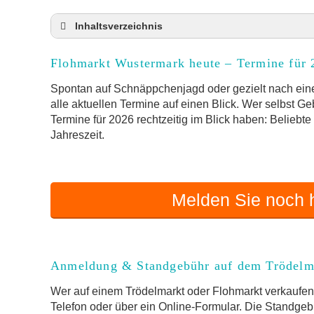
Inhaltsverzeichnis
Flohmarkt Wustermark heute und Termine für
Flohmarkt Wustermark heute – Termine für 
Anmeldung & Standgebühr auf dem Trödelma
Online-Flohmarkt Wustermark
Spontan auf Schnäppchenjagd oder gezielt nach eine
alle aktuellen Termine auf einen Blick. Wer selbst G
Welche Trödelmarkt-Typen gibt es?
Termine für 2026 rechtzeitig im Blick haben: Beliebt
Aktuelle Flohmarkt-Termine für Wustermark
Jahreszeit.
Kleinanzeigen Wustermark als Alternative zu
Sortierter Trödelmarkt mit Festpreisen
FAQ: Flohmarkt Wustermark
Melden Sie noch h
Flohmarkt-Termin melden
Anmeldung & Standgebühr auf dem Trödelm
Wer auf einem Trödelmarkt oder Flohmarkt verkaufen 
Telefon oder über ein Online-Formular. Die Standgebü