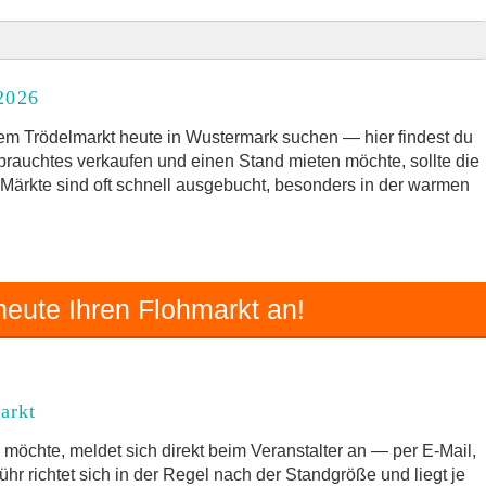
 2026
2026
rkt
m Trödelmarkt heute in Wustermark suchen — hier findest du
ebrauchtes verkaufen und einen Stand mieten möchte, sollte die
e Märkte sind oft schnell ausgebucht, besonders in der warmen
 und Umgebung
m Trödelmarkt
eute Ihren Flohmarkt an!
arkt
möchte, meldet sich direkt beim Veranstalter an — per E-Mail,
hr richtet sich in der Regel nach der Standgröße und liegt je