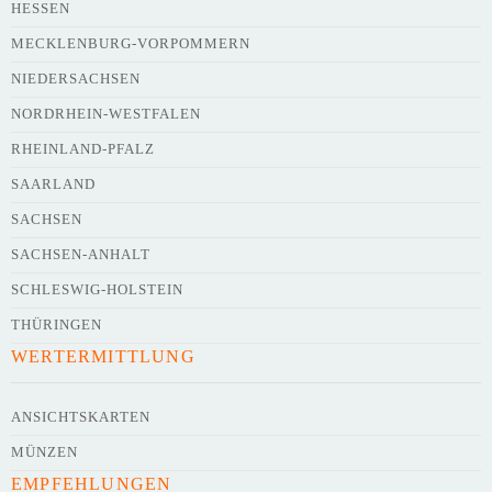
HESSEN
Webseite
MECKLENBURG-VORPOMMERN
NIEDERSACHSEN
NORDRHEIN-WESTFALEN
Kurze Beschreibung des Flohmarkts
*
RHEINLAND-PFALZ
SAARLAND
SACHSEN
SACHSEN-ANHALT
SCHLESWIG-HOLSTEIN
THÜRINGEN
WERTERMITTLUNG
Kontaktdaten des Veranstalters
werden
mit
veröffentlicht
ANSICHTSKARTEN
MÜNZEN
E-Mail
EMPFEHLUNGEN