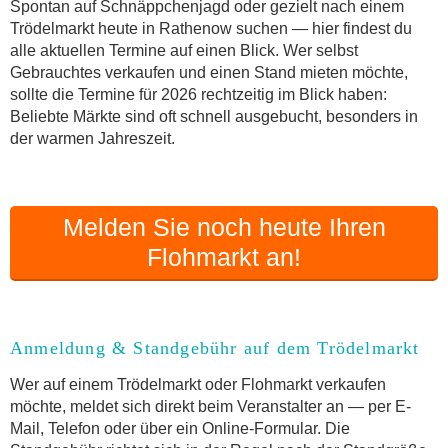
Online-Flohmarkt Rathenow
Spontan auf Schnäppchenjagd oder gezielt nach einem
Trödelmarkt heute in Rathenow suchen — hier findest du
Welche Trödelmarkt-Typen gibt es?
alle aktuellen Termine auf einen Blick. Wer selbst
Aktuelle Flohmarkt-Termine für Rathenow und
Gebrauchtes verkaufen und einen Stand mieten möchte,
Umgebung
sollte die Termine für 2026 rechtzeitig im Blick haben:
Kleinanzeigen Rathenow als Alternative zum
Beliebte Märkte sind oft schnell ausgebucht, besonders in
Trödelmarkt
der warmen Jahreszeit.
Sortierter Trödelmarkt mit Festpreisen
FAQ: Flohmarkt Rathenow
Flohmarkt-Termin melden
Melden Sie noch heute Ihren
Flohmarkt an!
Anmeldung & Standgebühr auf dem Trödelmarkt
Wer auf einem Trödelmarkt oder Flohmarkt verkaufen
möchte, meldet sich direkt beim Veranstalter an — per E-
Mail, Telefon oder über ein Online-Formular. Die