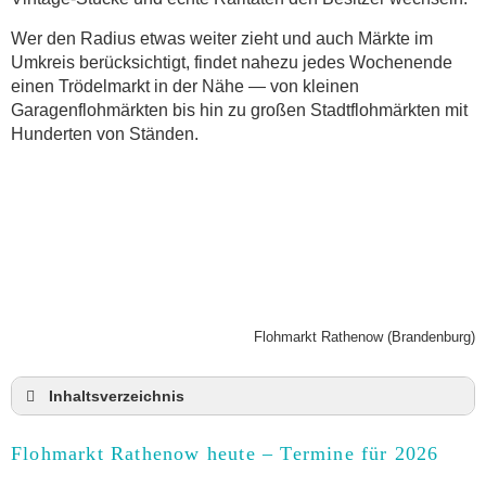
Wer den Radius etwas weiter zieht und auch Märkte im
Umkreis berücksichtigt, findet nahezu jedes Wochenende
einen Trödelmarkt in der Nähe — von kleinen
Garagenflohmärkten bis hin zu großen Stadtflohmärkten mit
Hunderten von Ständen.
Flohmarkt Rathenow (Brandenburg)
Inhaltsverzeichnis
Flohmarkt Rathenow heute und Termine für 2026
Flohmarkt Rathenow heute – Termine für 2026
Anmeldung & Standgebühr auf dem Trödelmarkt