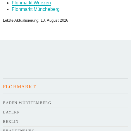
Flohmarkt Wriezen
Flohmarkt Müncheberg
Name des Flohmarkts
*
Letzte Aktualisierung: 10. August 2026
Art des Flohmarkts
Veranstaltungsdatum
FLOHMARKT
Uhrzeit
BADEN-WÜRTTEMBERG
BAYERN
Adresse
*
BERLIN
BRANDENBURG