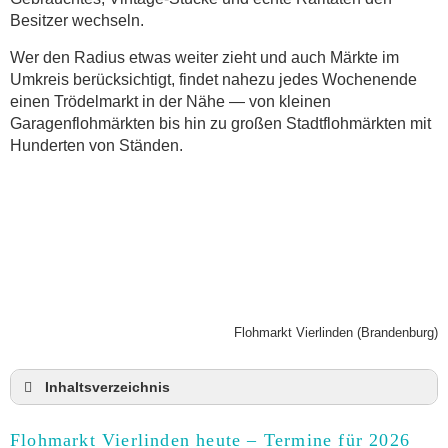
Besitzer wechseln.
Wer den Radius etwas weiter zieht und auch Märkte im
Umkreis berücksichtigt, findet nahezu jedes Wochenende
einen Trödelmarkt in der Nähe — von kleinen
Garagenflohmärkten bis hin zu großen Stadtflohmärkten mit
Hunderten von Ständen.
Flohmarkt Vierlinden (Brandenburg)
Inhaltsverzeichnis
Flohmarkt Vierlinden heute und Termine für 2026
Flohmarkt Vierlinden heute – Termine für 2026
Anmeldung & Standgebühr auf dem Trödelmarkt