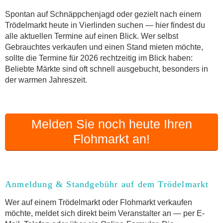
Online-Flohmarkt Vierlinden
Spontan auf Schnäppchenjagd oder gezielt nach einem
Trödelmarkt heute in Vierlinden suchen — hier findest du
Welche Trödelmarkt-Typen gibt es?
alle aktuellen Termine auf einen Blick. Wer selbst
Aktuelle Flohmarkt-Termine für Vierlinden und
Gebrauchtes verkaufen und einen Stand mieten möchte,
Umgebung
sollte die Termine für 2026 rechtzeitig im Blick haben:
Kleinanzeigen Vierlinden als Alternative zum
Beliebte Märkte sind oft schnell ausgebucht, besonders in
Trödelmarkt
der warmen Jahreszeit.
Sortierter Trödelmarkt mit Festpreisen
FAQ: Flohmarkt Vierlinden
Flohmarkt-Termin melden
Melden Sie noch heute Ihren
Flohmarkt an!
Anmeldung & Standgebühr auf dem Trödelmarkt
Wer auf einem Trödelmarkt oder Flohmarkt verkaufen
möchte, meldet sich direkt beim Veranstalter an — per E-