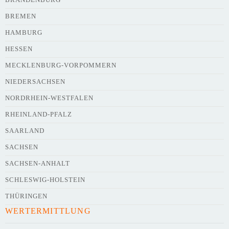
BREMEN
HAMBURG
HESSEN
Webseite
MECKLENBURG-VORPOMMERN
NIEDERSACHSEN
NORDRHEIN-WESTFALEN
Kurze Beschreibung des Flohmarkts
*
RHEINLAND-PFALZ
SAARLAND
SACHSEN
SACHSEN-ANHALT
SCHLESWIG-HOLSTEIN
THÜRINGEN
WERTERMITTLUNG
Kontaktdaten des Veranstalters
werden
mit
veröffentlicht