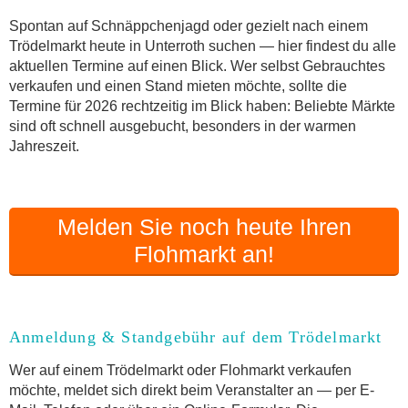
Online-Flohmarkt Unterroth
Spontan auf Schnäppchenjagd oder gezielt nach einem
Trödelmarkt heute in Unterroth suchen — hier findest du alle
Welche Trödelmarkt-Typen gibt es?
aktuellen Termine auf einen Blick. Wer selbst Gebrauchtes
Aktuelle Flohmarkt-Termine für Unterroth und
verkaufen und einen Stand mieten möchte, sollte die
Umgebung
Termine für 2026 rechtzeitig im Blick haben: Beliebte Märkte
Kleinanzeigen Unterroth als Alternative zum
sind oft schnell ausgebucht, besonders in der warmen
Trödelmarkt
Jahreszeit.
Sortierter Trödelmarkt mit Festpreisen
FAQ: Flohmarkt Unterroth
Flohmarkt-Termin melden
Melden Sie noch heute Ihren
Flohmarkt an!
Anmeldung & Standgebühr auf dem Trödelmarkt
Wer auf einem Trödelmarkt oder Flohmarkt verkaufen
möchte, meldet sich direkt beim Veranstalter an — per E-