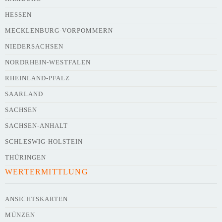
HESSEN
Webseite
MECKLENBURG-VORPOMMERN
NIEDERSACHSEN
NORDRHEIN-WESTFALEN
Kurze Beschreibung des Flohmarkts
*
RHEINLAND-PFALZ
SAARLAND
SACHSEN
SACHSEN-ANHALT
SCHLESWIG-HOLSTEIN
THÜRINGEN
WERTERMITTLUNG
Kontaktdaten des Veranstalters
werden
mit
veröffentlicht
ANSICHTSKARTEN
MÜNZEN
E-Mail