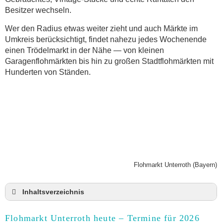
Besitzer wechseln.
Wer den Radius etwas weiter zieht und auch Märkte im
Umkreis berücksichtigt, findet nahezu jedes Wochenende
einen Trödelmarkt in der Nähe — von kleinen
Garagenflohmärkten bis hin zu großen Stadtflohmärkten mit
Hunderten von Ständen.
Flohmarkt Unterroth (Bayern)
Inhaltsverzeichnis
Flohmarkt Unterroth heute und Termine für 2026
Flohmarkt Unterroth heute – Termine für 2026
Anmeldung & Standgebühr auf dem Trödelmarkt