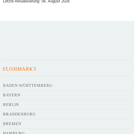
Letzte Aktualisierung: 06. August 2026
Art des Flohmarkts
Veranstaltungsdatum
FLOHMARKT
Uhrzeit
BADEN-WÜRTTEMBERG
BAYERN
Adresse
*
BERLIN
BRANDENBURG
BREMEN
HAMBURG