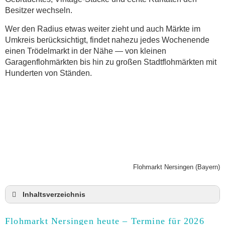
Besitzer wechseln.
Wer den Radius etwas weiter zieht und auch Märkte im
Umkreis berücksichtigt, findet nahezu jedes Wochenende
einen Trödelmarkt in der Nähe — von kleinen
Garagenflohmärkten bis hin zu großen Stadtflohmärkten mit
Hunderten von Ständen.
Flohmarkt Nersingen (Bayern)
Inhaltsverzeichnis
Flohmarkt Nersingen heute und Termine für 2026
Flohmarkt Nersingen heute – Termine für 2026
Anmeldung & Standgebühr auf dem Trödelmarkt