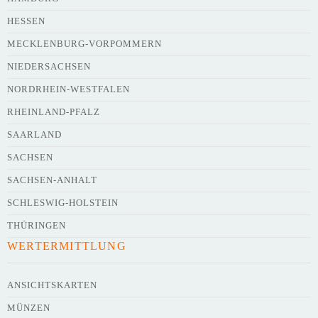
HESSEN
Webseite
MECKLENBURG-VORPOMMERN
NIEDERSACHSEN
NORDRHEIN-WESTFALEN
Kurze Beschreibung des Flohmarkts
*
RHEINLAND-PFALZ
SAARLAND
SACHSEN
SACHSEN-ANHALT
SCHLESWIG-HOLSTEIN
THÜRINGEN
WERTERMITTLUNG
Kontaktdaten des Veranstalters
werden
mit
veröffentlicht
ANSICHTSKARTEN
MÜNZEN
E-Mail