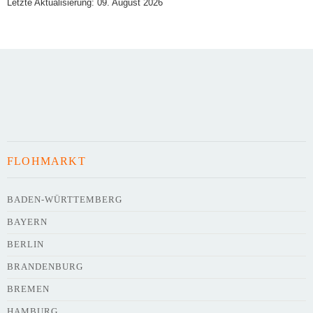
Letzte Aktualisierung: 09. August 2026
Art des Flohmarkts
Veranstaltungsdatum
FLOHMARKT
Uhrzeit
BADEN-WÜRTTEMBERG
BAYERN
Adresse
*
BERLIN
BRANDENBURG
BREMEN
HAMBURG