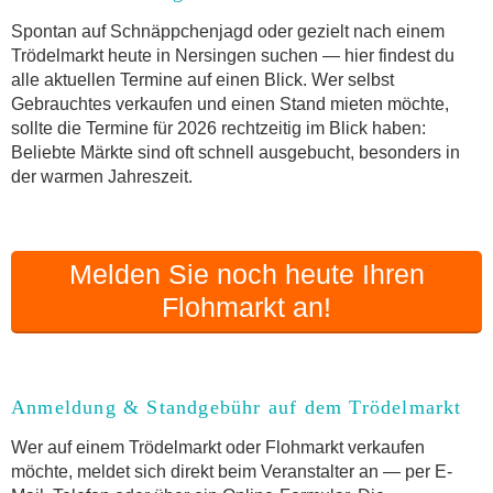
Online-Flohmarkt Nersingen
Spontan auf Schnäppchenjagd oder gezielt nach einem
Trödelmarkt heute in Nersingen suchen — hier findest du
Welche Trödelmarkt-Typen gibt es?
alle aktuellen Termine auf einen Blick. Wer selbst
Aktuelle Flohmarkt-Termine für Nersingen und
Gebrauchtes verkaufen und einen Stand mieten möchte,
Umgebung
sollte die Termine für 2026 rechtzeitig im Blick haben:
Kleinanzeigen Nersingen als Alternative zum
Beliebte Märkte sind oft schnell ausgebucht, besonders in
Trödelmarkt
der warmen Jahreszeit.
Sortierter Trödelmarkt mit Festpreisen
FAQ: Flohmarkt Nersingen
Flohmarkt-Termin melden
Melden Sie noch heute Ihren
Flohmarkt an!
Anmeldung & Standgebühr auf dem Trödelmarkt
Wer auf einem Trödelmarkt oder Flohmarkt verkaufen
möchte, meldet sich direkt beim Veranstalter an — per E-