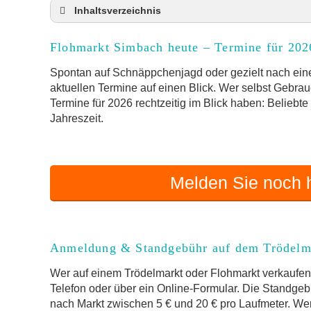
Inhaltsverzeichnis
Flohmarkt Simbach heute und Termine für 20
Flohmarkt Simbach heute – Termine für 202
Anmeldung & Standgebühr auf dem Trödelma
Online-Flohmarkt Simbach
Spontan auf Schnäppchenjagd oder gezielt nach eine
aktuellen Termine auf einen Blick. Wer selbst Gebrau
Welche Trödelmarkt-Typen gibt es?
Termine für 2026 rechtzeitig im Blick haben: Beliebt
Aktuelle Flohmarkt-Termine für Simbach un
Jahreszeit.
Kleinanzeigen Simbach als Alternative zum T
Sortierter Trödelmarkt mit Festpreisen
FAQ: Flohmarkt Simbach
Melden Sie noch h
Flohmarkt-Termin melden
Anmeldung & Standgebühr auf dem Trödelm
Wer auf einem Trödelmarkt oder Flohmarkt verkaufen 
Telefon oder über ein Online-Formular. Die Standgebü
nach Markt zwischen 5 € und 20 € pro Laufmeter. Wer 