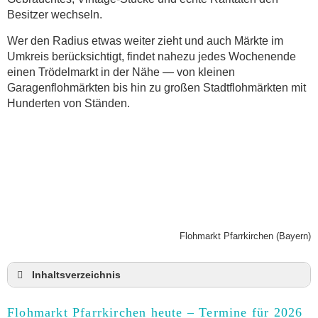
Besitzer wechseln.
Wer den Radius etwas weiter zieht und auch Märkte im
Umkreis berücksichtigt, findet nahezu jedes Wochenende
einen Trödelmarkt in der Nähe — von kleinen
Garagenflohmärkten bis hin zu großen Stadtflohmärkten mit
Hunderten von Ständen.
Flohmarkt Pfarrkirchen (Bayern)
Inhaltsverzeichnis
Flohmarkt Pfarrkirchen heute und Termine für 2026
Flohmarkt Pfarrkirchen heute – Termine für 2026
Anmeldung & Standgebühr auf dem Trödelmarkt