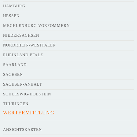
HAMBURG
HESSEN
Webseite
MECKLENBURG-VORPOMMERN
NIEDERSACHSEN
NORDRHEIN-WESTFALEN
Kurze Beschreibung des Flohmarkts
*
RHEINLAND-PFALZ
SAARLAND
SACHSEN
SACHSEN-ANHALT
SCHLESWIG-HOLSTEIN
THÜRINGEN
WERTERMITTLUNG
Kontaktdaten des Veranstalters
werden
mit
veröffentlicht
ANSICHTSKARTEN