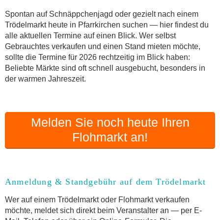
Online-Flohmarkt Pfarrkirchen
Spontan auf Schnäppchenjagd oder gezielt nach einem
Trödelmarkt heute in Pfarrkirchen suchen — hier findest du
Welche Trödelmarkt-Typen gibt es?
alle aktuellen Termine auf einen Blick. Wer selbst
Aktuelle Flohmarkt-Termine für Pfarrkirchen und
Gebrauchtes verkaufen und einen Stand mieten möchte,
Umgebung
sollte die Termine für 2026 rechtzeitig im Blick haben:
Kleinanzeigen Pfarrkirchen als Alternative zum
Beliebte Märkte sind oft schnell ausgebucht, besonders in
Trödelmarkt
der warmen Jahreszeit.
Sortierter Trödelmarkt mit Festpreisen
FAQ: Flohmarkt Pfarrkirchen
Flohmarkt-Termin melden
Melden Sie noch heute Ihren
Flohmarkt an!
Anmeldung & Standgebühr auf dem Trödelmarkt
Wer auf einem Trödelmarkt oder Flohmarkt verkaufen
möchte, meldet sich direkt beim Veranstalter an — per E-