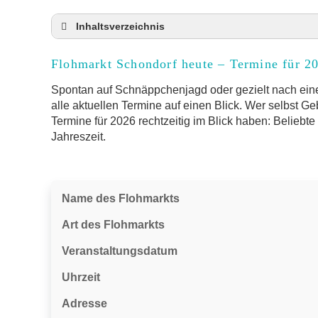
Inhaltsverzeichnis
Flohmarkt Schondorf heute und Termine für 2
Flohmarkt Schondorf heute – Termine für 2
Anmeldung & Standgebühr auf dem Trödelma
Online-Flohmarkt Schondorf
Spontan auf Schnäppchenjagd oder gezielt nach eine
alle aktuellen Termine auf einen Blick. Wer selbst G
Welche Trödelmarkt-Typen gibt es?
Termine für 2026 rechtzeitig im Blick haben: Beliebt
Aktuelle Flohmarkt-Termine für Schondorf u
Jahreszeit.
Kleinanzeigen Schondorf als Alternative zum
Sortierter Trödelmarkt mit Festpreisen
FAQ: Flohmarkt Schondorf
Name des Flohmarkts
Flohmarkt-Termin melden
Art des Flohmarkts
Veranstaltungsdatum
Uhrzeit
Adresse