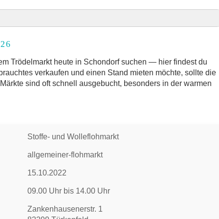
026
026
rkt
m Trödelmarkt heute in Schondorf suchen — hier findest du
ebrauchtes verkaufen und einen Stand mieten möchte, sollte die
e Märkte sind oft schnell ausgebucht, besonders in der warmen
nd Umgebung
 Trödelmarkt
Stoffe- und Wolleflohmarkt
allgemeiner-flohmarkt
15.10.2022
09.00 Uhr bis 14.00 Uhr
Zankenhausenerstr. 1