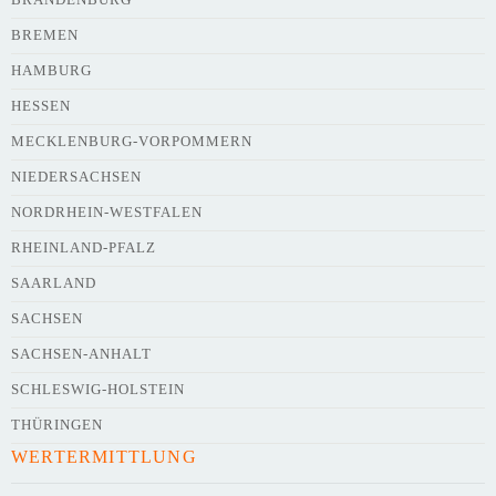
BREMEN
HAMBURG
HESSEN
Webseite
MECKLENBURG-VORPOMMERN
NIEDERSACHSEN
NORDRHEIN-WESTFALEN
Kurze Beschreibung des Flohmarkts
*
RHEINLAND-PFALZ
SAARLAND
SACHSEN
SACHSEN-ANHALT
SCHLESWIG-HOLSTEIN
THÜRINGEN
WERTERMITTLUNG
Kontaktdaten des Veranstalters
werden
mit
veröffentlicht