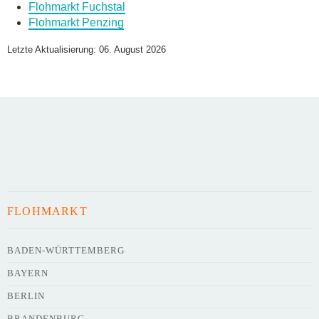
Flohmarkt Fuchstal
Flohmarkt Penzing
Name des Flohmarkts
*
Letzte Aktualisierung: 06. August 2026
Art des Flohmarkts
Veranstaltungsdatum
FLOHMARKT
Uhrzeit
BADEN-WÜRTTEMBERG
BAYERN
Adresse
*
BERLIN
BRANDENBURG