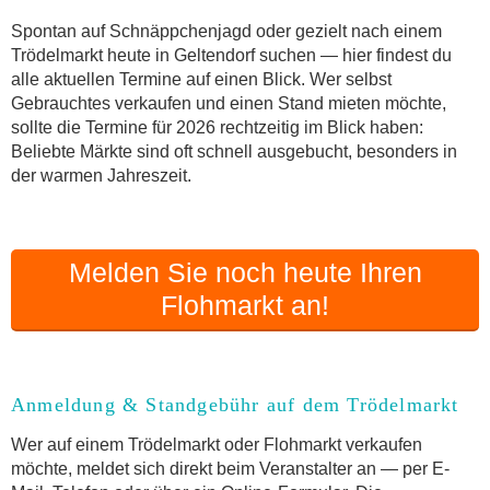
Online-Flohmarkt Geltendorf
Spontan auf Schnäppchenjagd oder gezielt nach einem
Trödelmarkt heute in Geltendorf suchen — hier findest du
Welche Trödelmarkt-Typen gibt es?
alle aktuellen Termine auf einen Blick. Wer selbst
Aktuelle Flohmarkt-Termine für Geltendorf und
Gebrauchtes verkaufen und einen Stand mieten möchte,
Umgebung
sollte die Termine für 2026 rechtzeitig im Blick haben:
Kleinanzeigen Geltendorf als Alternative zum
Beliebte Märkte sind oft schnell ausgebucht, besonders in
Trödelmarkt
der warmen Jahreszeit.
Sortierter Trödelmarkt mit Festpreisen
FAQ: Flohmarkt Geltendorf
Flohmarkt-Termin melden
Melden Sie noch heute Ihren
Flohmarkt an!
Anmeldung & Standgebühr auf dem Trödelmarkt
Wer auf einem Trödelmarkt oder Flohmarkt verkaufen
möchte, meldet sich direkt beim Veranstalter an — per E-