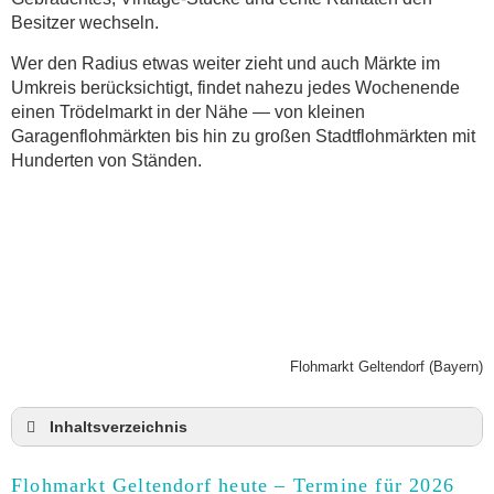
Besitzer wechseln.
Wer den Radius etwas weiter zieht und auch Märkte im
Umkreis berücksichtigt, findet nahezu jedes Wochenende
einen Trödelmarkt in der Nähe — von kleinen
Garagenflohmärkten bis hin zu großen Stadtflohmärkten mit
Hunderten von Ständen.
Flohmarkt Geltendorf (Bayern)
Inhaltsverzeichnis
Flohmarkt Geltendorf heute und Termine für 2026
Flohmarkt Geltendorf heute – Termine für 2026
Anmeldung & Standgebühr auf dem Trödelmarkt