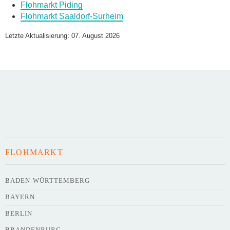
Flohmarkt Piding
Flohmarkt Saaldorf-Surheim
Name des Flohmarkts
*
Letzte Aktualisierung: 07. August 2026
Art des Flohmarkts
Veranstaltungsdatum
FLOHMARKT
Uhrzeit
BADEN-WÜRTTEMBERG
BAYERN
Adresse
*
BERLIN
BRANDENBURG