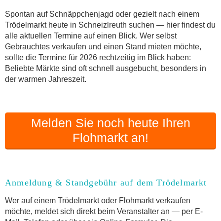
Anmeldung & Standgebühr auf dem Trödelmarkt
Spontan auf Schnäppchenjagd oder gezielt nach einem
Online-Flohmarkt Schneizlreuth
Trödelmarkt heute in Schneizlreuth suchen — hier findest du
alle aktuellen Termine auf einen Blick. Wer selbst
Welche Trödelmarkt-Typen gibt es?
Gebrauchtes verkaufen und einen Stand mieten möchte,
Aktuelle Flohmarkt-Termine für Schneizlreuth und
sollte die Termine für 2026 rechtzeitig im Blick haben:
Umgebung
Beliebte Märkte sind oft schnell ausgebucht, besonders in
Kleinanzeigen Schneizlreuth als Alternative zum
der warmen Jahreszeit.
Trödelmarkt
Sortierter Trödelmarkt mit Festpreisen
FAQ: Flohmarkt Schneizlreuth
Melden Sie noch heute Ihren
Flohmarkt-Termin melden
Flohmarkt an!
Anmeldung & Standgebühr auf dem Trödelmarkt
Wer auf einem Trödelmarkt oder Flohmarkt verkaufen
möchte, meldet sich direkt beim Veranstalter an — per E-