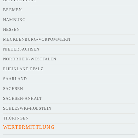
BREMEN
HAMBURG
HESSEN
Webseite
MECKLENBURG-VORPOMMERN
NIEDERSACHSEN
NORDRHEIN-WESTFALEN
Kurze Beschreibung des Flohmarkts
*
RHEINLAND-PFALZ
SAARLAND
SACHSEN
SACHSEN-ANHALT
SCHLESWIG-HOLSTEIN
THÜRINGEN
WERTERMITTLUNG
Kontaktdaten des Veranstalters
werden
mit
veröffentlicht