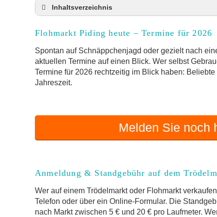
Inhaltsverzeichnis
Flohmarkt Piding heute und Termine für 2026
Flohmarkt Piding heute – Termine für 2026
Anmeldung & Standgebühr auf dem Trödelma
Online-Flohmarkt Piding
Spontan auf Schnäppchenjagd oder gezielt nach einem
aktuellen Termine auf einen Blick. Wer selbst Gebrau
Welche Trödelmarkt-Typen gibt es?
Termine für 2026 rechtzeitig im Blick haben: Beliebt
Aktuelle Flohmarkt-Termine für Piding und 
Jahreszeit.
Kleinanzeigen Piding als Alternative zum Trö
Sortierter Trödelmarkt mit Festpreisen
FAQ: Flohmarkt Piding
Melden Sie noch h
Flohmarkt-Termin melden
Anmeldung & Standgebühr auf dem Trödelm
Wer auf einem Trödelmarkt oder Flohmarkt verkaufen 
Telefon oder über ein Online-Formular. Die Standgebü
nach Markt zwischen 5 € und 20 € pro Laufmeter. Wer 