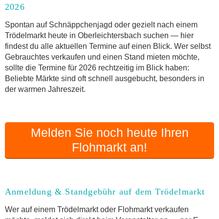
2026
Anmeldung & Standgebühr auf dem Trödelmarkt
Online-Flohmarkt Oberleichtersbach
Spontan auf Schnäppchenjagd oder gezielt nach einem
Trödelmarkt heute in Oberleichtersbach suchen — hier
Welche Trödelmarkt-Typen gibt es?
findest du alle aktuellen Termine auf einen Blick. Wer selbst
Aktuelle Flohmarkt-Termine für Oberleichtersbach
Gebrauchtes verkaufen und einen Stand mieten möchte,
und Umgebung
sollte die Termine für 2026 rechtzeitig im Blick haben:
Kleinanzeigen Oberleichtersbach als Alternative
Beliebte Märkte sind oft schnell ausgebucht, besonders in
zum Trödelmarkt
der warmen Jahreszeit.
Sortierter Trödelmarkt mit Festpreisen
FAQ: Flohmarkt Oberleichtersbach
Flohmarkt-Termin melden
Melden Sie noch heute Ihren
Flohmarkt an!
Anmeldung & Standgebühr auf dem Trödelmarkt
Wer auf einem Trödelmarkt oder Flohmarkt verkaufen