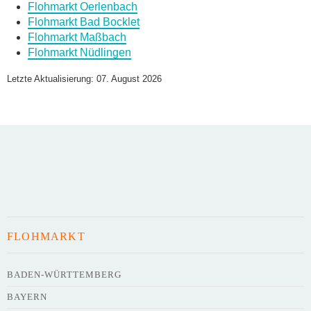
Flohmarkt Oerlenbach
Daten des Flohmarkts
Flohmarkt Bad Bocklet
Flohmarkt Maßbach
Flohmarkt Nüdlingen
Name des Flohmarkts
*
Letzte Aktualisierung: 07. August 2026
Art des Flohmarkts
Veranstaltungsdatum
FLOHMARKT
Uhrzeit
BADEN-WÜRTTEMBERG
BAYERN