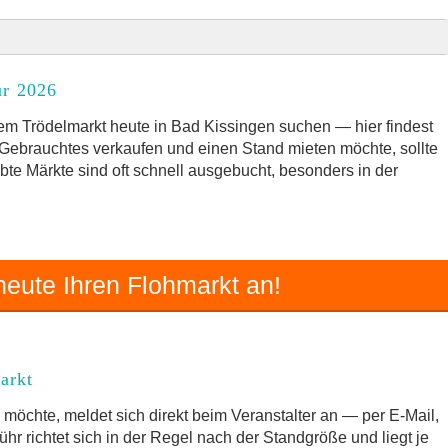
für 2026
ür 2026
rkt
m Trödelmarkt heute in Bad Kissingen suchen — hier findest
t Gebrauchtes verkaufen und einen Stand mieten möchte, sollte
ebte Märkte sind oft schnell ausgebucht, besonders in der
en und Umgebung
 zum Trödelmarkt
eute Ihren Flohmarkt an!
arkt
möchte, meldet sich direkt beim Veranstalter an — per E-Mail,
hr richtet sich in der Regel nach der Standgröße und liegt je