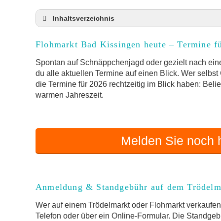
Inhaltsverzeichnis
Flohmarkt Bad Kissingen heute und Termine 
Flohmarkt Bad Kissingen heute – Termine f
Anmeldung & Standgebühr auf dem Trödelma
Online-Flohmarkt Bad Kissingen
Spontan auf Schnäppchenjagd oder gezielt nach eine
du alle aktuellen Termine auf einen Blick. Wer selbs
Welche Trödelmarkt-Typen gibt es?
die Termine für 2026 rechtzeitig im Blick haben: Beli
Aktuelle Flohmarkt-Termine für Bad Kissing
warmen Jahreszeit.
Kleinanzeigen Bad Kissingen als Alternative
Sortierter Trödelmarkt mit Festpreisen
FAQ: Flohmarkt Bad Kissingen
Melden Sie noch h
Flohmarkt-Termin melden
Anmeldung & Standgebühr auf dem Trödelm
Wer auf einem Trödelmarkt oder Flohmarkt verkaufen 
Telefon oder über ein Online-Formular. Die Standgebü