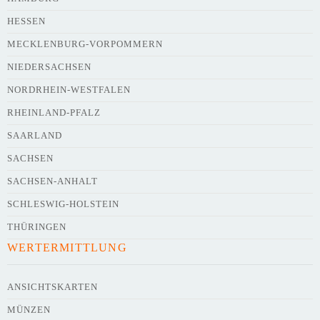
HESSEN
Webseite
MECKLENBURG-VORPOMMERN
NIEDERSACHSEN
NORDRHEIN-WESTFALEN
Kurze Beschreibung des Flohmarkts
*
RHEINLAND-PFALZ
SAARLAND
SACHSEN
SACHSEN-ANHALT
SCHLESWIG-HOLSTEIN
THÜRINGEN
WERTERMITTLUNG
Kontaktdaten des Veranstalters
werden
mit
veröffentlicht
ANSICHTSKARTEN
MÜNZEN
E-Mail