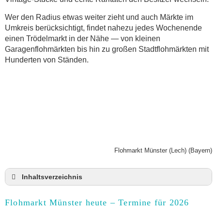
Wer den Radius etwas weiter zieht und auch Märkte im
Umkreis berücksichtigt, findet nahezu jedes Wochenende
einen Trödelmarkt in der Nähe — von kleinen
Garagenflohmärkten bis hin zu großen Stadtflohmärkten mit
Hunderten von Ständen.
Flohmarkt Münster (Lech) (Bayern)
Inhaltsverzeichnis
Flohmarkt Münster heute und Termine für 2026
Flohmarkt Münster heute – Termine für 2026
Anmeldung & Standgebühr auf dem Trödelmarkt