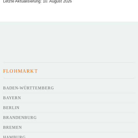
Letzte Aktualisierung: 10. August 2026
Art des Flohmarkts
Veranstaltungsdatum
FLOHMARKT
Uhrzeit
BADEN-WÜRTTEMBERG
BAYERN
Adresse
*
BERLIN
BRANDENBURG
BREMEN
HAMBURG