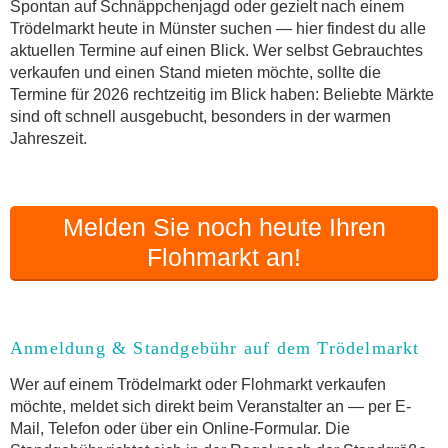
Online-Flohmarkt Münster
Spontan auf Schnäppchenjagd oder gezielt nach einem
Trödelmarkt heute in Münster suchen — hier findest du alle
Welche Trödelmarkt-Typen gibt es?
aktuellen Termine auf einen Blick. Wer selbst Gebrauchtes
Aktuelle Flohmarkt-Termine für Münster und
verkaufen und einen Stand mieten möchte, sollte die
Umgebung
Termine für 2026 rechtzeitig im Blick haben: Beliebte Märkte
Kleinanzeigen Münster als Alternative zum
sind oft schnell ausgebucht, besonders in der warmen
Trödelmarkt
Jahreszeit.
Sortierter Trödelmarkt mit Festpreisen
FAQ: Flohmarkt Münster
Flohmarkt-Termin melden
Melden Sie noch heute Ihren
Flohmarkt an!
Anmeldung & Standgebühr auf dem Trödelmarkt
Wer auf einem Trödelmarkt oder Flohmarkt verkaufen
möchte, meldet sich direkt beim Veranstalter an — per E-
Mail, Telefon oder über ein Online-Formular. Die