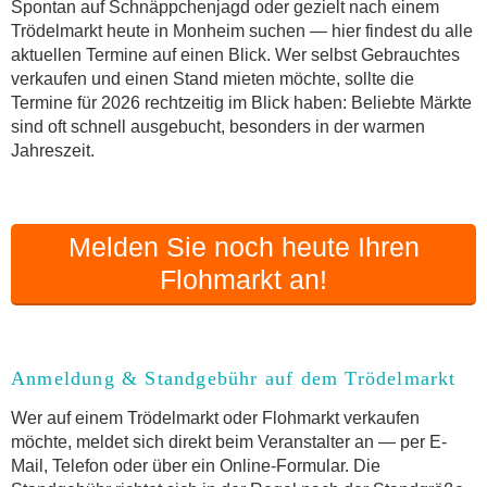
Online-Flohmarkt Monheim
Spontan auf Schnäppchenjagd oder gezielt nach einem
Trödelmarkt heute in Monheim suchen — hier findest du alle
Welche Trödelmarkt-Typen gibt es?
aktuellen Termine auf einen Blick. Wer selbst Gebrauchtes
Aktuelle Flohmarkt-Termine für Monheim und
verkaufen und einen Stand mieten möchte, sollte die
Umgebung
Termine für 2026 rechtzeitig im Blick haben: Beliebte Märkte
Kleinanzeigen Monheim als Alternative zum
sind oft schnell ausgebucht, besonders in der warmen
Trödelmarkt
Jahreszeit.
Sortierter Trödelmarkt mit Festpreisen
FAQ: Flohmarkt Monheim
Flohmarkt-Termin melden
Melden Sie noch heute Ihren
Flohmarkt an!
Anmeldung & Standgebühr auf dem Trödelmarkt
Wer auf einem Trödelmarkt oder Flohmarkt verkaufen
möchte, meldet sich direkt beim Veranstalter an — per E-
Mail, Telefon oder über ein Online-Formular. Die