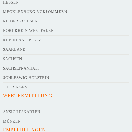
HESSEN
Webseite
MECKLENBURG-VORPOMMERN
NIEDERSACHSEN
NORDRHEIN-WESTFALEN
Kurze Beschreibung des Flohmarkts
*
RHEINLAND-PFALZ
SAARLAND
SACHSEN
SACHSEN-ANHALT
SCHLESWIG-HOLSTEIN
THÜRINGEN
WERTERMITTLUNG
Kontaktdaten des Veranstalters
werden
mit
veröffentlicht
ANSICHTSKARTEN
MÜNZEN
E-Mail
EMPFEHLUNGEN