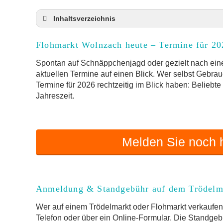
Inhaltsverzeichnis
Flohmarkt Wolnzach heute und Termine für 2
Flohmarkt Wolnzach heute – Termine für 20
Anmeldung & Standgebühr auf dem Trödelma
Online-Flohmarkt Wolnzach
Spontan auf Schnäppchenjagd oder gezielt nach eine
aktuellen Termine auf einen Blick. Wer selbst Gebrau
Welche Trödelmarkt-Typen gibt es?
Termine für 2026 rechtzeitig im Blick haben: Beliebt
Aktuelle Flohmarkt-Termine für Wolnzach u
Jahreszeit.
Kleinanzeigen Wolnzach als Alternative zum 
Sortierter Trödelmarkt mit Festpreisen
FAQ: Flohmarkt Wolnzach
Melden Sie noch h
Flohmarkt-Termin melden
Anmeldung & Standgebühr auf dem Trödelm
Wer auf einem Trödelmarkt oder Flohmarkt verkaufen 
Telefon oder über ein Online-Formular. Die Standgebü