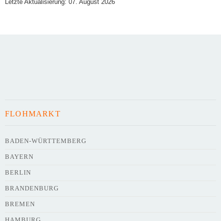
Letzte Aktualisierung: 07. August 2026
Art des Flohmarkts
Veranstaltungsdatum
FLOHMARKT
Uhrzeit
BADEN-WÜRTTEMBERG
BAYERN
Adresse
*
BERLIN
BRANDENBURG
BREMEN
HAMBURG