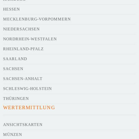
HESSEN
Webseite
MECKLENBURG-VORPOMMERN
NIEDERSACHSEN
NORDRHEIN-WESTFALEN
Kurze Beschreibung des Flohmarkts
*
RHEINLAND-PFALZ
SAARLAND
SACHSEN
SACHSEN-ANHALT
SCHLESWIG-HOLSTEIN
THÜRINGEN
WERTERMITTLUNG
Kontaktdaten des Veranstalters
werden
mit
veröffentlicht
ANSICHTSKARTEN
MÜNZEN
E-Mail