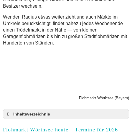
Besitzer wechseln.
Wer den Radius etwas weiter zieht und auch Märkte im
Umkreis berücksichtigt, findet nahezu jedes Wochenende
einen Trödelmarkt in der Nähe — von kleinen
Garagenflohmärkten bis hin zu großen Stadtflohmärkten mit
Hunderten von Ständen.
Flohmarkt Wörthsee (Bayern)
Inhaltsverzeichnis
Flohmarkt Wörthsee heute und Termine für 2026
Flohmarkt Wörthsee heute – Termine für 2026
Anmeldung & Standgebühr auf dem Trödelmarkt