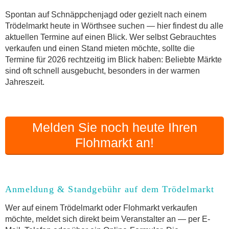
Online-Flohmarkt Wörthsee
Spontan auf Schnäppchenjagd oder gezielt nach einem
Trödelmarkt heute in Wörthsee suchen — hier findest du alle
Welche Trödelmarkt-Typen gibt es?
aktuellen Termine auf einen Blick. Wer selbst Gebrauchtes
Aktuelle Flohmarkt-Termine für Wörthsee und
verkaufen und einen Stand mieten möchte, sollte die
Umgebung
Termine für 2026 rechtzeitig im Blick haben: Beliebte Märkte
Kleinanzeigen Wörthsee als Alternative zum
sind oft schnell ausgebucht, besonders in der warmen
Trödelmarkt
Jahreszeit.
Sortierter Trödelmarkt mit Festpreisen
FAQ: Flohmarkt Wörthsee
Flohmarkt-Termin melden
Melden Sie noch heute Ihren
Flohmarkt an!
Anmeldung & Standgebühr auf dem Trödelmarkt
Wer auf einem Trödelmarkt oder Flohmarkt verkaufen
möchte, meldet sich direkt beim Veranstalter an — per E-