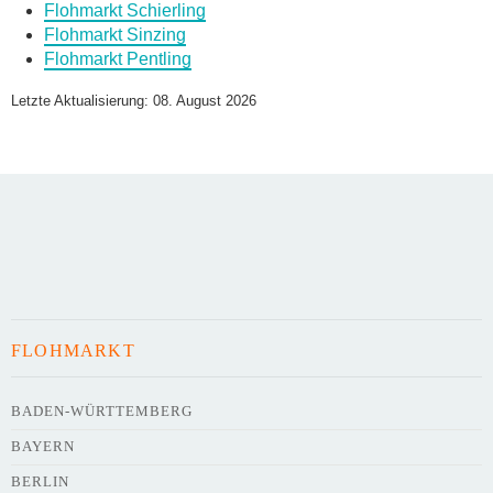
Flohmarkt Schierling
Flohmarkt Sinzing
Flohmarkt Pentling
Name des Flohmarkts
*
Letzte Aktualisierung: 08. August 2026
Art des Flohmarkts
Veranstaltungsdatum
FLOHMARKT
Uhrzeit
BADEN-WÜRTTEMBERG
BAYERN
Adresse
*
BERLIN