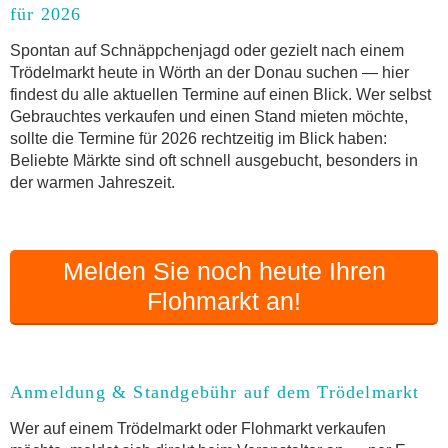
für 2026
Anmeldung & Standgebühr auf dem Trödelmarkt
Online-Flohmarkt Wörth an der Donau
Spontan auf Schnäppchenjagd oder gezielt nach einem
Trödelmarkt heute in Wörth an der Donau suchen — hier
Welche Trödelmarkt-Typen gibt es?
findest du alle aktuellen Termine auf einen Blick. Wer selbst
Aktuelle Flohmarkt-Termine für Wörth an der
Gebrauchtes verkaufen und einen Stand mieten möchte,
Donau und Umgebung
sollte die Termine für 2026 rechtzeitig im Blick haben:
Kleinanzeigen Wörth an der Donau als Alternative
Beliebte Märkte sind oft schnell ausgebucht, besonders in
zum Trödelmarkt
der warmen Jahreszeit.
Sortierter Trödelmarkt mit Festpreisen
FAQ: Flohmarkt Wörth an der Donau
Flohmarkt-Termin melden
Melden Sie noch heute Ihren
Flohmarkt an!
Anmeldung & Standgebühr auf dem Trödelmarkt
Wer auf einem Trödelmarkt oder Flohmarkt verkaufen