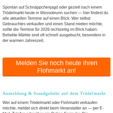
Anmeldung & Standgebühr auf dem Trödelmarkt
Spontan auf Schnäppchenjagd oder gezielt nach einem
Online-Flohmarkt Wessobrunn
Trödelmarkt heute in Wessobrunn suchen — hier findest du
alle aktuellen Termine auf einen Blick. Wer selbst
Welche Trödelmarkt-Typen gibt es?
Gebrauchtes verkaufen und einen Stand mieten möchte,
Aktuelle Flohmarkt-Termine für Wessobrunn und
sollte die Termine für 2026 rechtzeitig im Blick haben:
Umgebung
Beliebte Märkte sind oft schnell ausgebucht, besonders in
Kleinanzeigen Wessobrunn als Alternative zum
der warmen Jahreszeit.
Trödelmarkt
Sortierter Trödelmarkt mit Festpreisen
FAQ: Flohmarkt Wessobrunn
Melden Sie noch heute Ihren
Flohmarkt-Termin melden
Flohmarkt an!
Anmeldung & Standgebühr auf dem Trödelmarkt
Wer auf einem Trödelmarkt oder Flohmarkt verkaufen
möchte, meldet sich direkt beim Veranstalter an — per E-