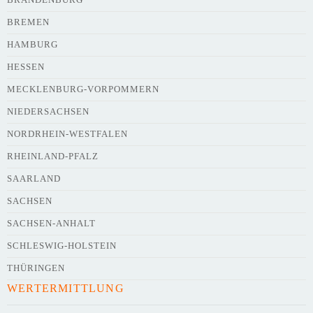
BREMEN
HAMBURG
HESSEN
Webseite
MECKLENBURG-VORPOMMERN
NIEDERSACHSEN
NORDRHEIN-WESTFALEN
Kurze Beschreibung des Flohmarkts
*
RHEINLAND-PFALZ
SAARLAND
SACHSEN
SACHSEN-ANHALT
SCHLESWIG-HOLSTEIN
THÜRINGEN
WERTERMITTLUNG
Kontaktdaten des Veranstalters
werden
mit
veröffentlicht