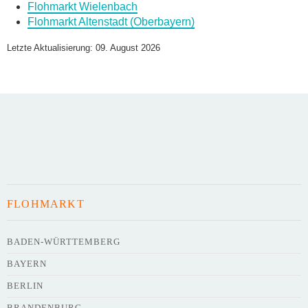
Flohmarkt Wielenbach
Flohmarkt Altenstadt (Oberbayern)
Name des Flohmarkts
*
Letzte Aktualisierung: 09. August 2026
Art des Flohmarkts
Veranstaltungsdatum
FLOHMARKT
Uhrzeit
BADEN-WÜRTTEMBERG
BAYERN
Adresse
*
BERLIN
BRANDENBURG