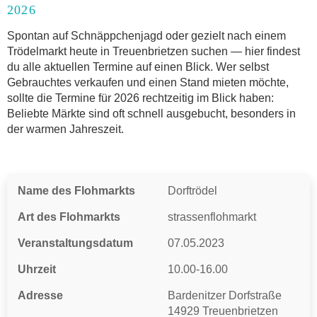
2026
Anmeldung & Standgebühr auf dem Trödelmarkt
Online-Flohmarkt Treuenbrietzen
Spontan auf Schnäppchenjagd oder gezielt nach einem
Trödelmarkt heute in Treuenbrietzen suchen — hier findest
Welche Trödelmarkt-Typen gibt es?
du alle aktuellen Termine auf einen Blick. Wer selbst
Aktuelle Flohmarkt-Termine für Treuenbrietzen und
Gebrauchtes verkaufen und einen Stand mieten möchte,
Umgebung
sollte die Termine für 2026 rechtzeitig im Blick haben:
Kleinanzeigen Treuenbrietzen als Alternative zum
Beliebte Märkte sind oft schnell ausgebucht, besonders in
Trödelmarkt
der warmen Jahreszeit.
Sortierter Trödelmarkt mit Festpreisen
FAQ: Flohmarkt Treuenbrietzen
Flohmarkt-Termin melden
Name des Flohmarkts
Dorftrödel
Art des Flohmarkts
strassenflohmarkt
Veranstaltungsdatum
07.05.2023
Uhrzeit
10.00-16.00
Adresse
Bardenitzer Dorfstraße
14929 Treuenbrietzen