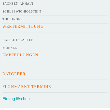
SACHSEN-ANHALT
SCHLESWIG-HOLSTEIN
THÜRINGEN
WERTERMITTLUNG
Kontaktdaten des Veranstalters
werden
mit
veröffentlicht
ANSICHTSKARTEN
MÜNZEN
E-Mail
EMPFEHLUNGEN
Telefonnummer
RATGEBER
FLOHMARKT TERMINE
Mit Absenden der Daten akzeptiere ich die
Eintrag löschen
AGB`s
.