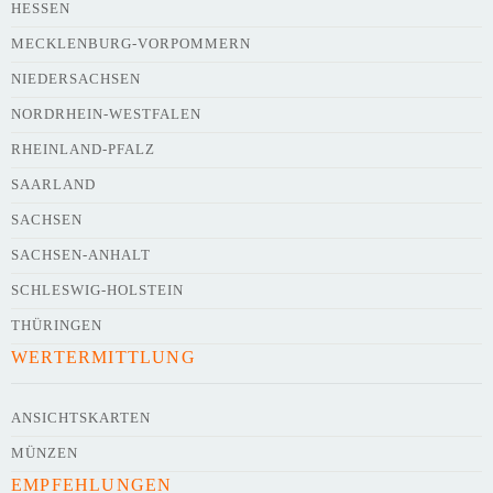
HESSEN
Webseite
MECKLENBURG-VORPOMMERN
NIEDERSACHSEN
NORDRHEIN-WESTFALEN
Kurze Beschreibung des Flohmarkts
*
RHEINLAND-PFALZ
SAARLAND
SACHSEN
SACHSEN-ANHALT
SCHLESWIG-HOLSTEIN
THÜRINGEN
WERTERMITTLUNG
Kontaktdaten des Veranstalters
werden
mit
veröffentlicht
ANSICHTSKARTEN
MÜNZEN
E-Mail
EMPFEHLUNGEN