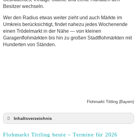
Besitzer wechseln.
Wer den Radius etwas weiter zieht und auch Märkte im
Umkreis berücksichtigt, findet nahezu jedes Wochenende
einen Trödelmarkt in der Nähe — von kleinen
Garagenflohmärkten bis hin zu großen Stadtflohmärkten mit
Hunderten von Ständen.
Flohmarkt Tittling (Bayern)
Inhaltsverzeichnis
Flohmarkt Tittling heute und Termine für 2026
Flohmarkt Tittling heute – Termine für 2026
Anmeldung & Standgebühr auf dem Trödelmarkt