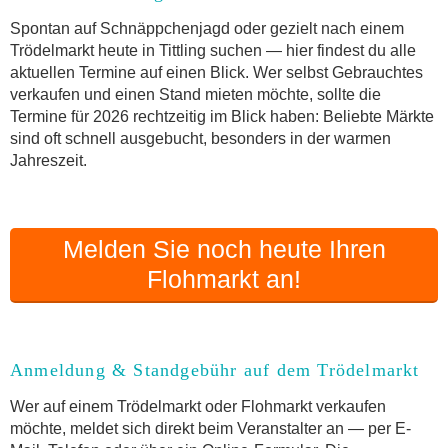
Online-Flohmarkt Tittling
Spontan auf Schnäppchenjagd oder gezielt nach einem
Trödelmarkt heute in Tittling suchen — hier findest du alle
Welche Trödelmarkt-Typen gibt es?
aktuellen Termine auf einen Blick. Wer selbst Gebrauchtes
Aktuelle Flohmarkt-Termine für Tittling und
verkaufen und einen Stand mieten möchte, sollte die
Umgebung
Termine für 2026 rechtzeitig im Blick haben: Beliebte Märkte
Kleinanzeigen Tittling als Alternative zum
sind oft schnell ausgebucht, besonders in der warmen
Trödelmarkt
Jahreszeit.
Sortierter Trödelmarkt mit Festpreisen
FAQ: Flohmarkt Tittling
Flohmarkt-Termin melden
Melden Sie noch heute Ihren
Flohmarkt an!
Anmeldung & Standgebühr auf dem Trödelmarkt
Wer auf einem Trödelmarkt oder Flohmarkt verkaufen
möchte, meldet sich direkt beim Veranstalter an — per E-