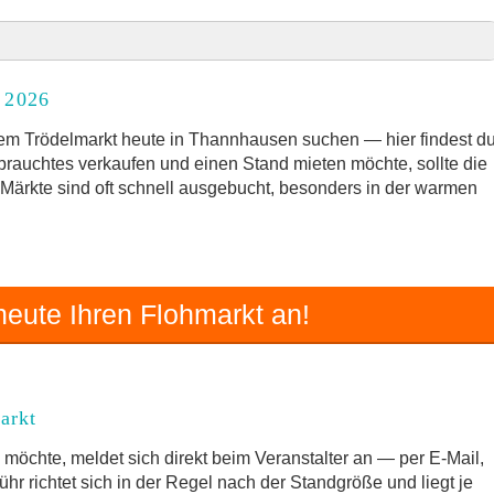
ür 2026
 2026
rkt
em Trödelmarkt heute in Thannhausen suchen — hier findest d
ebrauchtes verkaufen und einen Stand mieten möchte, sollte die
e Märkte sind oft schnell ausgebucht, besonders in der warmen
n und Umgebung
zum Trödelmarkt
eute Ihren Flohmarkt an!
arkt
möchte, meldet sich direkt beim Veranstalter an — per E-Mail,
hr richtet sich in der Regel nach der Standgröße und liegt je