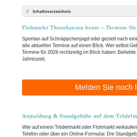
Inhaltsverzeichnis
Flohmarkt Thannhausen heute und Termine f
Flohmarkt Thannhausen heute – Termine für
Anmeldung & Standgebühr auf dem Trödelma
Online-Flohmarkt Thannhausen
Spontan auf Schnäppchenjagd oder gezielt nach ein
alle aktuellen Termine auf einen Blick. Wer selbst G
Welche Trödelmarkt-Typen gibt es?
Termine für 2026 rechtzeitig im Blick haben: Beliebt
Aktuelle Flohmarkt-Termine für Thannhause
Jahreszeit.
Kleinanzeigen Thannhausen als Alternative 
Sortierter Trödelmarkt mit Festpreisen
FAQ: Flohmarkt Thannhausen
Melden Sie noch h
Flohmarkt-Termin melden
Anmeldung & Standgebühr auf dem Trödelm
Wer auf einem Trödelmarkt oder Flohmarkt verkaufen 
Telefon oder über ein Online-Formular. Die Standgebü