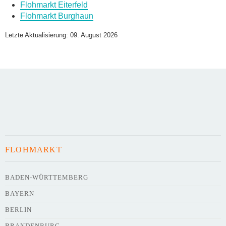
Flohmarkt Eiterfeld
Flohmarkt Burghaun
Name des Flohmarkts
*
Letzte Aktualisierung: 09. August 2026
Art des Flohmarkts
Veranstaltungsdatum
FLOHMARKT
Uhrzeit
BADEN-WÜRTTEMBERG
BAYERN
Adresse
*
BERLIN
BRANDENBURG