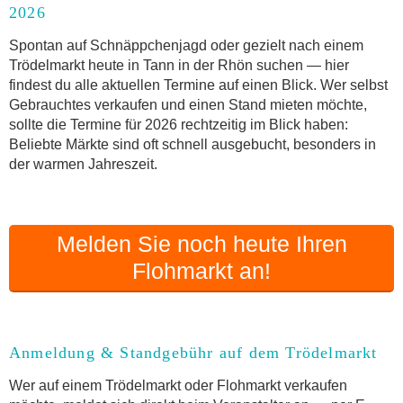
2026
Anmeldung & Standgebühr auf dem Trödelmarkt
Online-Flohmarkt Tann in der Rhön
Spontan auf Schnäppchenjagd oder gezielt nach einem
Trödelmarkt heute in Tann in der Rhön suchen — hier
Welche Trödelmarkt-Typen gibt es?
findest du alle aktuellen Termine auf einen Blick. Wer selbst
Aktuelle Flohmarkt-Termine für Tann in der Rhön
Gebrauchtes verkaufen und einen Stand mieten möchte,
und Umgebung
sollte die Termine für 2026 rechtzeitig im Blick haben:
Kleinanzeigen Tann in der Rhön als Alternative
Beliebte Märkte sind oft schnell ausgebucht, besonders in
zum Trödelmarkt
der warmen Jahreszeit.
Sortierter Trödelmarkt mit Festpreisen
FAQ: Flohmarkt Tann in der Rhön
Flohmarkt-Termin melden
Melden Sie noch heute Ihren
Flohmarkt an!
Anmeldung & Standgebühr auf dem Trödelmarkt
Wer auf einem Trödelmarkt oder Flohmarkt verkaufen