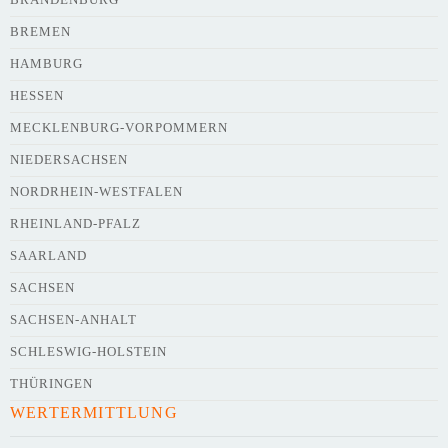
BREMEN
HAMBURG
HESSEN
Webseite
MECKLENBURG-VORPOMMERN
NIEDERSACHSEN
NORDRHEIN-WESTFALEN
Kurze Beschreibung des Flohmarkts
*
RHEINLAND-PFALZ
SAARLAND
SACHSEN
SACHSEN-ANHALT
SCHLESWIG-HOLSTEIN
THÜRINGEN
WERTERMITTLUNG
Kontaktdaten des Veranstalters
werden
mit
veröffentlicht