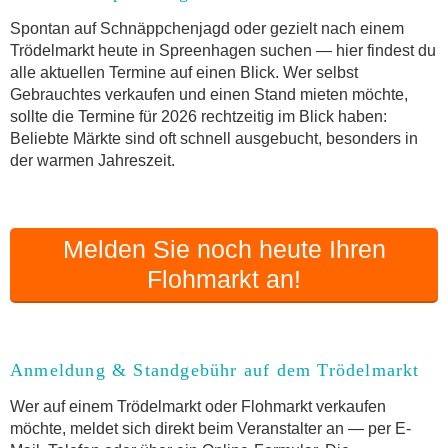
Anmeldung & Standgebühr auf dem Trödelmarkt
Spontan auf Schnäppchenjagd oder gezielt nach einem
Online-Flohmarkt Spreenhagen
Trödelmarkt heute in Spreenhagen suchen — hier findest du
alle aktuellen Termine auf einen Blick. Wer selbst
Welche Trödelmarkt-Typen gibt es?
Gebrauchtes verkaufen und einen Stand mieten möchte,
Aktuelle Flohmarkt-Termine für Spreenhagen und
sollte die Termine für 2026 rechtzeitig im Blick haben:
Umgebung
Beliebte Märkte sind oft schnell ausgebucht, besonders in
Kleinanzeigen Spreenhagen als Alternative zum
der warmen Jahreszeit.
Trödelmarkt
Sortierter Trödelmarkt mit Festpreisen
FAQ: Flohmarkt Spreenhagen
Melden Sie noch heute Ihren
Flohmarkt-Termin melden
Flohmarkt an!
Anmeldung & Standgebühr auf dem Trödelmarkt
Wer auf einem Trödelmarkt oder Flohmarkt verkaufen
möchte, meldet sich direkt beim Veranstalter an — per E-