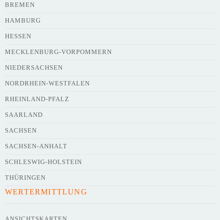
BREMEN
HAMBURG
HESSEN
Webseite
MECKLENBURG-VORPOMMERN
NIEDERSACHSEN
NORDRHEIN-WESTFALEN
Kurze Beschreibung des Flohmarkts
*
RHEINLAND-PFALZ
SAARLAND
SACHSEN
SACHSEN-ANHALT
SCHLESWIG-HOLSTEIN
THÜRINGEN
WERTERMITTLUNG
Kontaktdaten des Veranstalters
werden
mit
veröffentlicht
ANSICHTSKARTEN