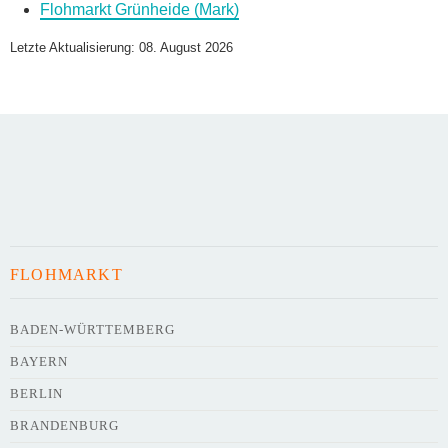
Flohmarkt Grünheide (Mark)
Name des Flohmarkts
*
Letzte Aktualisierung: 08. August 2026
Art des Flohmarkts
Veranstaltungsdatum
FLOHMARKT
Uhrzeit
BADEN-WÜRTTEMBERG
BAYERN
Adresse
*
BERLIN
BRANDENBURG