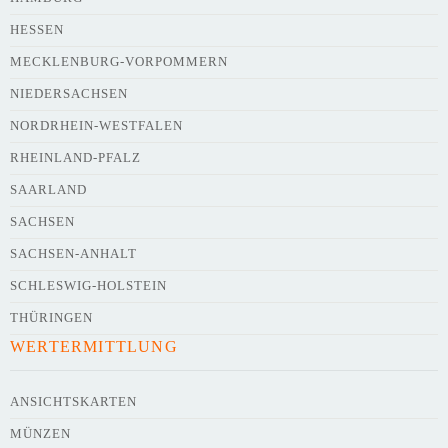
HESSEN
Webseite
MECKLENBURG-VORPOMMERN
NIEDERSACHSEN
NORDRHEIN-WESTFALEN
Kurze Beschreibung des Flohmarkts
*
RHEINLAND-PFALZ
SAARLAND
SACHSEN
SACHSEN-ANHALT
SCHLESWIG-HOLSTEIN
THÜRINGEN
WERTERMITTLUNG
Kontaktdaten des Veranstalters
werden
mit
veröffentlicht
ANSICHTSKARTEN
MÜNZEN
E-Mail