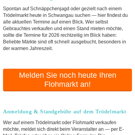
Online-Flohmarkt Schwangau
Spontan auf Schnäppchenjagd oder gezielt nach einem
Trödelmarkt heute in Schwangau suchen — hier findest du
Welche Trödelmarkt-Typen gibt es?
alle aktuellen Termine auf einen Blick. Wer selbst
Aktuelle Flohmarkt-Termine für Schwangau und
Gebrauchtes verkaufen und einen Stand mieten möchte,
Umgebung
sollte die Termine für 2026 rechtzeitig im Blick haben:
Kleinanzeigen Schwangau als Alternative zum
Beliebte Märkte sind oft schnell ausgebucht, besonders in
Trödelmarkt
der warmen Jahreszeit.
Sortierter Trödelmarkt mit Festpreisen
FAQ: Flohmarkt Schwangau
Flohmarkt-Termin melden
Melden Sie noch heute Ihren
Flohmarkt an!
Anmeldung & Standgebühr auf dem Trödelmarkt
Wer auf einem Trödelmarkt oder Flohmarkt verkaufen
möchte, meldet sich direkt beim Veranstalter an — per E-