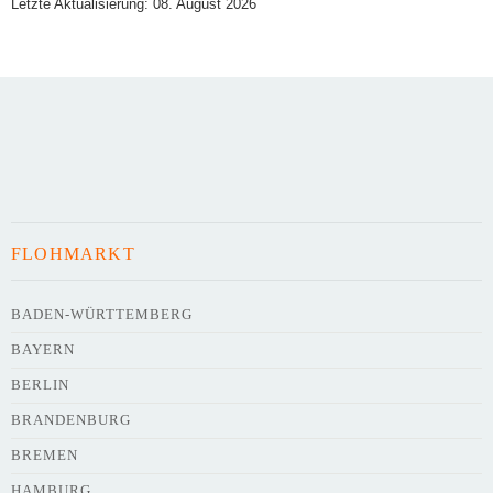
Letzte Aktualisierung: 08. August 2026
Art des Flohmarkts
Veranstaltungsdatum
FLOHMARKT
Uhrzeit
BADEN-WÜRTTEMBERG
BAYERN
Adresse
*
BERLIN
BRANDENBURG
BREMEN
HAMBURG