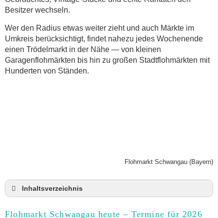
Besitzer wechseln.
Wer den Radius etwas weiter zieht und auch Märkte im
Umkreis berücksichtigt, findet nahezu jedes Wochenende
einen Trödelmarkt in der Nähe — von kleinen
Garagenflohmärkten bis hin zu großen Stadtflohmärkten mit
Hunderten von Ständen.
Flohmarkt Schwangau (Bayern)
Inhaltsverzeichnis
Flohmarkt Schwangau heute und Termine für 2026
Flohmarkt Schwangau heute – Termine für 2026
Anmeldung & Standgebühr auf dem Trödelmarkt