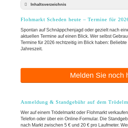
Inhaltsverzeichnis
Flohmarkt Scheden heute und Termine für 20
Flohmarkt Scheden heute – Termine für 202
Anmeldung & Standgebühr auf dem Trödelma
Online-Flohmarkt Scheden
Spontan auf Schnäppchenjagd oder gezielt nach eine
aktuellen Termine auf einen Blick. Wer selbst Gebrau
Welche Trödelmarkt-Typen gibt es?
Termine für 2026 rechtzeitig im Blick haben: Beliebt
Aktuelle Flohmarkt-Termine für Scheden un
Jahreszeit.
Kleinanzeigen Scheden als Alternative zum T
Sortierter Trödelmarkt mit Festpreisen
FAQ: Flohmarkt Scheden
Melden Sie noch h
Flohmarkt-Termin melden
Anmeldung & Standgebühr auf dem Trödelm
Wer auf einem Trödelmarkt oder Flohmarkt verkaufen 
Telefon oder über ein Online-Formular. Die Standgebü
nach Markt zwischen 5 € und 20 € pro Laufmeter. Wer 