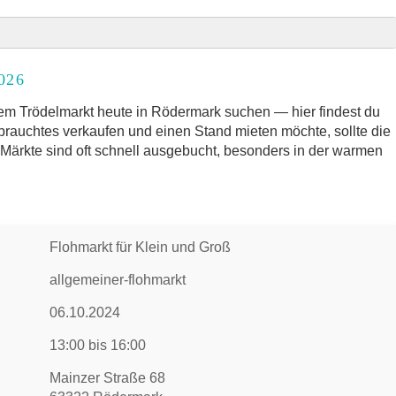
2026
2026
rkt
em Trödelmarkt heute in Rödermark suchen — hier findest du
ebrauchtes verkaufen und einen Stand mieten möchte, sollte die
e Märkte sind oft schnell ausgebucht, besonders in der warmen
und Umgebung
 Trödelmarkt
Flohmarkt für Klein und Groß
allgemeiner-flohmarkt
06.10.2024
13:00 bis 16:00
Mainzer Straße 68