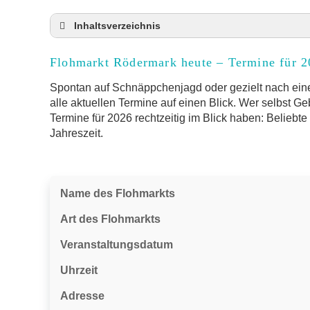
Inhaltsverzeichnis
Flohmarkt Rödermark heute und Termine für 
Flohmarkt Rödermark heute – Termine für 
Anmeldung & Standgebühr auf dem Trödelma
Online-Flohmarkt Rödermark
Spontan auf Schnäppchenjagd oder gezielt nach ein
alle aktuellen Termine auf einen Blick. Wer selbst G
Welche Trödelmarkt-Typen gibt es?
Termine für 2026 rechtzeitig im Blick haben: Beliebt
Aktuelle Flohmarkt-Termine für Rödermark 
Jahreszeit.
Kleinanzeigen Rödermark als Alternative zum
Sortierter Trödelmarkt mit Festpreisen
FAQ: Flohmarkt Rödermark
Name des Flohmarkts
Flohmarkt-Termin melden
Art des Flohmarkts
Veranstaltungsdatum
Uhrzeit
Adresse