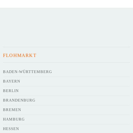
Art des Flohmarkts
Veranstaltungsdatum
FLOHMARKT
Uhrzeit
BADEN-WÜRTTEMBERG
BAYERN
Adresse
*
BERLIN
BRANDENBURG
BREMEN
HAMBURG
HESSEN