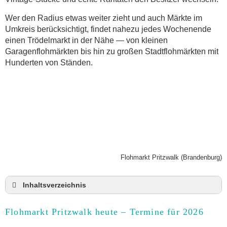
Wer den Radius etwas weiter zieht und auch Märkte im
Umkreis berücksichtigt, findet nahezu jedes Wochenende
einen Trödelmarkt in der Nähe — von kleinen
Garagenflohmärkten bis hin zu großen Stadtflohmärkten mit
Hunderten von Ständen.
Flohmarkt Pritzwalk (Brandenburg)
Inhaltsverzeichnis
Flohmarkt Pritzwalk heute und Termine für 2026
Flohmarkt Pritzwalk heute – Termine für 2026
Anmeldung & Standgebühr auf dem Trödelmarkt