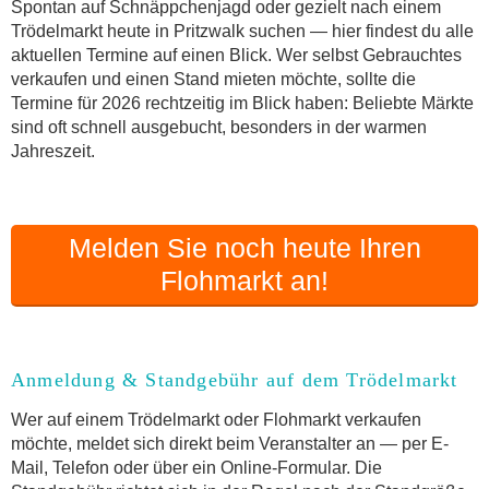
Online-Flohmarkt Pritzwalk
Spontan auf Schnäppchenjagd oder gezielt nach einem
Trödelmarkt heute in Pritzwalk suchen — hier findest du alle
Welche Trödelmarkt-Typen gibt es?
aktuellen Termine auf einen Blick. Wer selbst Gebrauchtes
Aktuelle Flohmarkt-Termine für Pritzwalk und
verkaufen und einen Stand mieten möchte, sollte die
Umgebung
Termine für 2026 rechtzeitig im Blick haben: Beliebte Märkte
Kleinanzeigen Pritzwalk als Alternative zum
sind oft schnell ausgebucht, besonders in der warmen
Trödelmarkt
Jahreszeit.
Sortierter Trödelmarkt mit Festpreisen
FAQ: Flohmarkt Pritzwalk
Flohmarkt-Termin melden
Melden Sie noch heute Ihren
Flohmarkt an!
Anmeldung & Standgebühr auf dem Trödelmarkt
Wer auf einem Trödelmarkt oder Flohmarkt verkaufen
möchte, meldet sich direkt beim Veranstalter an — per E-
Mail, Telefon oder über ein Online-Formular. Die