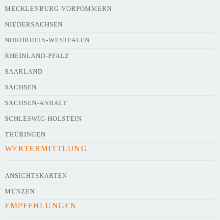
Webseite
MECKLENBURG-VORPOMMERN
NIEDERSACHSEN
NORDRHEIN-WESTFALEN
Kurze Beschreibung des Flohmarkts
*
RHEINLAND-PFALZ
SAARLAND
SACHSEN
SACHSEN-ANHALT
SCHLESWIG-HOLSTEIN
THÜRINGEN
WERTERMITTLUNG
Kontaktdaten des Veranstalters
werden
mit
veröffentlicht
ANSICHTSKARTEN
MÜNZEN
E-Mail
EMPFEHLUNGEN