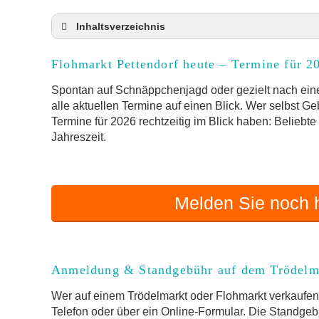
Inhaltsverzeichnis
Flohmarkt Pettendorf heute und Termine für 2
Flohmarkt Pettendorf heute – Termine für 2
Anmeldung & Standgebühr auf dem Trödelma
Online-Flohmarkt Pettendorf
Spontan auf Schnäppchenjagd oder gezielt nach eine
alle aktuellen Termine auf einen Blick. Wer selbst G
Welche Trödelmarkt-Typen gibt es?
Termine für 2026 rechtzeitig im Blick haben: Beliebt
Aktuelle Flohmarkt-Termine für Pettendorf 
Jahreszeit.
Kleinanzeigen Pettendorf als Alternative zum
Sortierter Trödelmarkt mit Festpreisen
FAQ: Flohmarkt Pettendorf
Melden Sie noch h
Flohmarkt-Termin melden
Anmeldung & Standgebühr auf dem Trödelm
Wer auf einem Trödelmarkt oder Flohmarkt verkaufen 
Telefon oder über ein Online-Formular. Die Standgebü