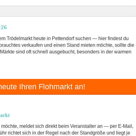
026
026
rkt
m Trödelmarkt heute in Pettendorf suchen — hier findest du
ebrauchtes verkaufen und einen Stand mieten möchte, sollte die
e Märkte sind oft schnell ausgebucht, besonders in der warmen
und Umgebung
 Trödelmarkt
eute Ihren Flohmarkt an!
arkt
möchte, meldet sich direkt beim Veranstalter an — per E-Mail,
hr richtet sich in der Regel nach der Standgröße und liegt je