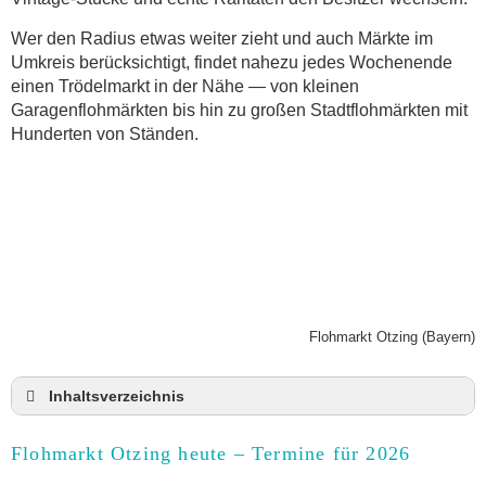
Wer den Radius etwas weiter zieht und auch Märkte im
Umkreis berücksichtigt, findet nahezu jedes Wochenende
einen Trödelmarkt in der Nähe — von kleinen
Garagenflohmärkten bis hin zu großen Stadtflohmärkten mit
Hunderten von Ständen.
Flohmarkt Otzing (Bayern)
Inhaltsverzeichnis
Flohmarkt Otzing heute und Termine für 2026
Flohmarkt Otzing heute – Termine für 2026
Anmeldung & Standgebühr auf dem Trödelmarkt