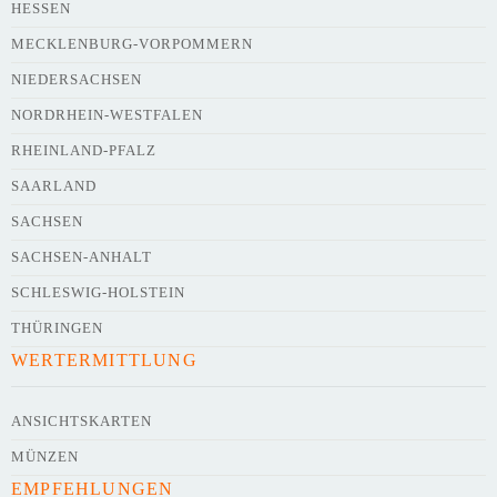
HESSEN
Webseite
MECKLENBURG-VORPOMMERN
NIEDERSACHSEN
NORDRHEIN-WESTFALEN
Kurze Beschreibung des Flohmarkts
*
RHEINLAND-PFALZ
SAARLAND
SACHSEN
SACHSEN-ANHALT
SCHLESWIG-HOLSTEIN
THÜRINGEN
WERTERMITTLUNG
Kontaktdaten des Veranstalters
werden
mit
veröffentlicht
ANSICHTSKARTEN
MÜNZEN
E-Mail
EMPFEHLUNGEN