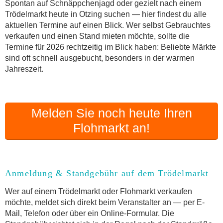
Online-Flohmarkt Otzing
Spontan auf Schnäppchenjagd oder gezielt nach einem
Trödelmarkt heute in Otzing suchen — hier findest du alle
Welche Trödelmarkt-Typen gibt es?
aktuellen Termine auf einen Blick. Wer selbst Gebrauchtes
Aktuelle Flohmarkt-Termine für Otzing und
verkaufen und einen Stand mieten möchte, sollte die
Umgebung
Termine für 2026 rechtzeitig im Blick haben: Beliebte Märkte
Kleinanzeigen Otzing als Alternative zum
sind oft schnell ausgebucht, besonders in der warmen
Trödelmarkt
Jahreszeit.
Sortierter Trödelmarkt mit Festpreisen
FAQ: Flohmarkt Otzing
Flohmarkt-Termin melden
Melden Sie noch heute Ihren
Flohmarkt an!
Anmeldung & Standgebühr auf dem Trödelmarkt
Wer auf einem Trödelmarkt oder Flohmarkt verkaufen
möchte, meldet sich direkt beim Veranstalter an — per E-
Mail, Telefon oder über ein Online-Formular. Die