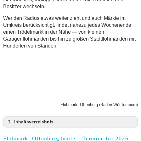
Besitzer wechseln.
Wer den Radius etwas weiter zieht und auch Märkte im
Umkreis berücksichtigt, findet nahezu jedes Wochenende
einen Trödelmarkt in der Nähe — von kleinen
Garagenflohmärkten bis hin zu großen Stadtflohmärkten mit
Hunderten von Ständen.
Flohmarkt Offenburg (Baden-Württemberg)
Inhaltsverzeichnis
Flohmarkt Offenburg heute und Termine für 2026
Flohmarkt Offenburg heute – Termine für 2026
Anmeldung & Standgebühr auf dem Trödelmarkt