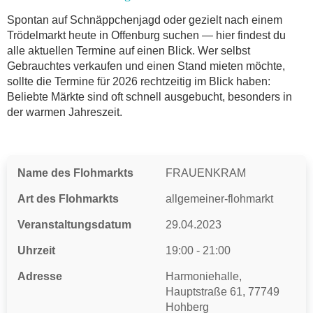
Online-Flohmarkt Offenburg
Spontan auf Schnäppchenjagd oder gezielt nach einem
Trödelmarkt heute in Offenburg suchen — hier findest du
Welche Trödelmarkt-Typen gibt es?
alle aktuellen Termine auf einen Blick. Wer selbst
Aktuelle Flohmarkt-Termine für Offenburg und
Gebrauchtes verkaufen und einen Stand mieten möchte,
Umgebung
sollte die Termine für 2026 rechtzeitig im Blick haben:
Kleinanzeigen Offenburg als Alternative zum
Beliebte Märkte sind oft schnell ausgebucht, besonders in
Trödelmarkt
der warmen Jahreszeit.
Sortierter Trödelmarkt mit Festpreisen
FAQ: Flohmarkt Offenburg
Flohmarkt-Termin melden
Name des Flohmarkts
FRAUENKRAM
Art des Flohmarkts
allgemeiner-flohmarkt
Veranstaltungsdatum
29.04.2023
Uhrzeit
19:00 - 21:00
Adresse
Harmoniehalle,
Hauptstraße 61, 77749
Hohberg