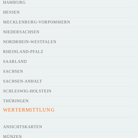
HAMBURG
HESSEN
Webseite
MECKLENBURG-VORPOMMERN
NIEDERSACHSEN
NORDRHEIN-WESTFALEN
Kurze Beschreibung des Flohmarkts
*
RHEINLAND-PFALZ
SAARLAND
SACHSEN
SACHSEN-ANHALT
SCHLESWIG-HOLSTEIN
THÜRINGEN
WERTERMITTLUNG
Kontaktdaten des Veranstalters
werden
mit
veröffentlicht
ANSICHTSKARTEN
MÜNZEN