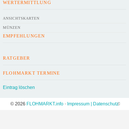
WERTERMITTLUNG
Kontaktdaten des Veranstalters
werden
mit
veröffentlicht
ANSICHTSKARTEN
MÜNZEN
E-Mail
EMPFEHLUNGEN
Telefonnummer
RATGEBER
FLOHMARKT TERMINE
Mit Absenden der Daten akzeptiere ich die
Eintrag löschen
AGB`s
.
© 2026
FLOHMARKT.info
·
Impressum | Datenschutz
ABSENDEN