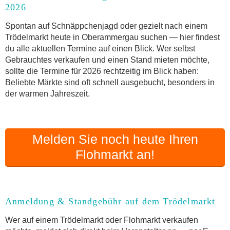
2026
Anmeldung & Standgebühr auf dem Trödelmarkt
Online-Flohmarkt Oberammergau
Spontan auf Schnäppchenjagd oder gezielt nach einem
Trödelmarkt heute in Oberammergau suchen — hier findest
Welche Trödelmarkt-Typen gibt es?
du alle aktuellen Termine auf einen Blick. Wer selbst
Aktuelle Flohmarkt-Termine für Oberammergau
Gebrauchtes verkaufen und einen Stand mieten möchte,
und Umgebung
sollte die Termine für 2026 rechtzeitig im Blick haben:
Kleinanzeigen Oberammergau als Alternative zum
Beliebte Märkte sind oft schnell ausgebucht, besonders in
Trödelmarkt
der warmen Jahreszeit.
Sortierter Trödelmarkt mit Festpreisen
FAQ: Flohmarkt Oberammergau
Flohmarkt-Termin melden
Melden Sie noch heute Ihren
Flohmarkt an!
Anmeldung & Standgebühr auf dem Trödelmarkt
Wer auf einem Trödelmarkt oder Flohmarkt verkaufen