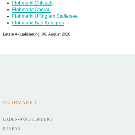
Flohmarkt Ohlstadt
Daten des Flohmarkts
Flohmarkt Oberau
Flohmarkt Uffing am Staffelsee
Flohmarkt Bad Kohlgrub
Name des Flohmarkts
*
Letzte Aktualisierung: 06. August 2026
Art des Flohmarkts
Veranstaltungsdatum
FLOHMARKT
Uhrzeit
BADEN-WÜRTTEMBERG
BAYERN