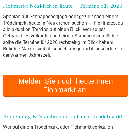
Flohmarkt Neukirchen heute – Termine für 2026
Anmeldung & Standgebühr auf dem Trödelmarkt
Online-Flohmarkt Neukirchen
Spontan auf Schnäppchenjagd oder gezielt nach einem
Trödelmarkt heute in Neukirchen suchen — hier findest du
Welche Trödelmarkt-Typen gibt es?
alle aktuellen Termine auf einen Blick. Wer selbst
Aktuelle Flohmarkt-Termine für Neukirchen und
Gebrauchtes verkaufen und einen Stand mieten möchte,
Umgebung
sollte die Termine für 2026 rechtzeitig im Blick haben:
Kleinanzeigen Neukirchen als Alternative zum
Beliebte Märkte sind oft schnell ausgebucht, besonders in
Trödelmarkt
der warmen Jahreszeit.
Sortierter Trödelmarkt mit Festpreisen
FAQ: Flohmarkt Neukirchen
Flohmarkt-Termin melden
Melden Sie noch heute Ihren
Flohmarkt an!
Anmeldung & Standgebühr auf dem Trödelmarkt
Wer auf einem Trödelmarkt oder Flohmarkt verkaufen