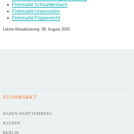
Flohmarkt Schnaittenbach
Flohmarkt Ursensollen
Flohmarkt Poppenricht
Name des Flohmarkts
*
Letzte Aktualisierung: 08. August 2026
Art des Flohmarkts
Veranstaltungsdatum
FLOHMARKT
Uhrzeit
BADEN-WÜRTTEMBERG
BAYERN
Adresse
*
BERLIN