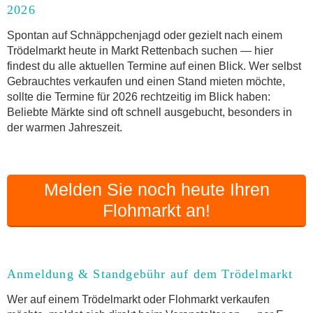
2026
Anmeldung & Standgebühr auf dem Trödelmarkt
Online-Flohmarkt Markt Rettenbach
Spontan auf Schnäppchenjagd oder gezielt nach einem
Trödelmarkt heute in Markt Rettenbach suchen — hier
Welche Trödelmarkt-Typen gibt es?
findest du alle aktuellen Termine auf einen Blick. Wer selbst
Aktuelle Flohmarkt-Termine für Markt Rettenbach
Gebrauchtes verkaufen und einen Stand mieten möchte,
und Umgebung
sollte die Termine für 2026 rechtzeitig im Blick haben:
Kleinanzeigen Markt Rettenbach als Alternative
Beliebte Märkte sind oft schnell ausgebucht, besonders in
zum Trödelmarkt
der warmen Jahreszeit.
Sortierter Trödelmarkt mit Festpreisen
FAQ: Flohmarkt Markt Rettenbach
Flohmarkt-Termin melden
Melden Sie noch heute Ihren
Flohmarkt an!
Anmeldung & Standgebühr auf dem Trödelmarkt
Wer auf einem Trödelmarkt oder Flohmarkt verkaufen