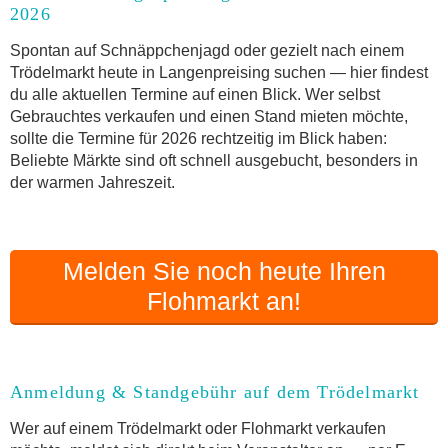
2026
Anmeldung & Standgebühr auf dem Trödelmarkt
Online-Flohmarkt Langenpreising
Spontan auf Schnäppchenjagd oder gezielt nach einem
Trödelmarkt heute in Langenpreising suchen — hier findest
Welche Trödelmarkt-Typen gibt es?
du alle aktuellen Termine auf einen Blick. Wer selbst
Aktuelle Flohmarkt-Termine für Langenpreising
Gebrauchtes verkaufen und einen Stand mieten möchte,
und Umgebung
sollte die Termine für 2026 rechtzeitig im Blick haben:
Kleinanzeigen Langenpreising als Alternative zum
Beliebte Märkte sind oft schnell ausgebucht, besonders in
Trödelmarkt
der warmen Jahreszeit.
Sortierter Trödelmarkt mit Festpreisen
FAQ: Flohmarkt Langenpreising
Flohmarkt-Termin melden
Melden Sie noch heute Ihren
Flohmarkt an!
Anmeldung & Standgebühr auf dem Trödelmarkt
Wer auf einem Trödelmarkt oder Flohmarkt verkaufen