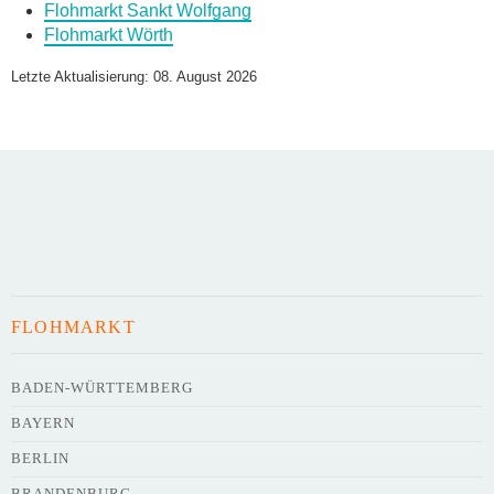
Flohmarkt Sankt Wolfgang
Flohmarkt Wörth
Name des Flohmarkts
*
Letzte Aktualisierung: 08. August 2026
Art des Flohmarkts
Veranstaltungsdatum
FLOHMARKT
Uhrzeit
BADEN-WÜRTTEMBERG
BAYERN
Adresse
*
BERLIN
BRANDENBURG