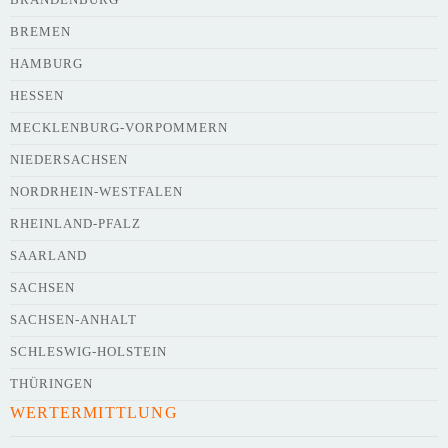
BREMEN
HAMBURG
HESSEN
Webseite
MECKLENBURG-VORPOMMERN
NIEDERSACHSEN
NORDRHEIN-WESTFALEN
Kurze Beschreibung des Flohmarkts
*
RHEINLAND-PFALZ
SAARLAND
SACHSEN
SACHSEN-ANHALT
SCHLESWIG-HOLSTEIN
THÜRINGEN
WERTERMITTLUNG
Kontaktdaten des Veranstalters
werden
mit
veröffentlicht