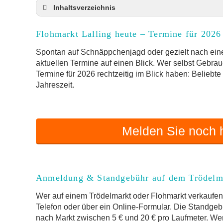
Inhaltsverzeichnis
Flohmarkt Lalling heute und Termine für 2026
Flohmarkt Lalling heute – Termine für 2026
Anmeldung & Standgebühr auf dem Trödelma
Online-Flohmarkt Lalling
Spontan auf Schnäppchenjagd oder gezielt nach einem
aktuellen Termine auf einen Blick. Wer selbst Gebrau
Welche Trödelmarkt-Typen gibt es?
Termine für 2026 rechtzeitig im Blick haben: Beliebt
Aktuelle Flohmarkt-Termine für Lalling und 
Jahreszeit.
Kleinanzeigen Lalling als Alternative zum Trö
Sortierter Trödelmarkt mit Festpreisen
FAQ: Flohmarkt Lalling
Melden Sie noch h
Flohmarkt-Termin melden
Anmeldung & Standgebühr auf dem Trödelm
Wer auf einem Trödelmarkt oder Flohmarkt verkaufen 
Telefon oder über ein Online-Formular. Die Standgebü
nach Markt zwischen 5 € und 20 € pro Laufmeter. Wer 