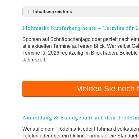
Inhaltsverzeichnis
Flohmarkt Kupferberg heute und Termine für 
Flohmarkt Kupferberg heute – Termine für 
Anmeldung & Standgebühr auf dem Trödelma
Online-Flohmarkt Kupferberg
Spontan auf Schnäppchenjagd oder gezielt nach eine
alle aktuellen Termine auf einen Blick. Wer selbst G
Welche Trödelmarkt-Typen gibt es?
Termine für 2026 rechtzeitig im Blick haben: Beliebt
Aktuelle Flohmarkt-Termine für Kupferberg 
Jahreszeit.
Kleinanzeigen Kupferberg als Alternative zum
Sortierter Trödelmarkt mit Festpreisen
FAQ: Flohmarkt Kupferberg
Melden Sie noch h
Flohmarkt-Termin melden
Anmeldung & Standgebühr auf dem Trödelm
Wer auf einem Trödelmarkt oder Flohmarkt verkaufen 
Telefon oder über ein Online-Formular. Die Standgebü