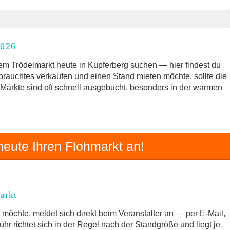
2026
2026
rkt
m Trödelmarkt heute in Kupferberg suchen — hier findest du
ebrauchtes verkaufen und einen Stand mieten möchte, sollte die
e Märkte sind oft schnell ausgebucht, besonders in der warmen
und Umgebung
 Trödelmarkt
eute Ihren Flohmarkt an!
arkt
möchte, meldet sich direkt beim Veranstalter an — per E-Mail,
hr richtet sich in der Regel nach der Standgröße und liegt je