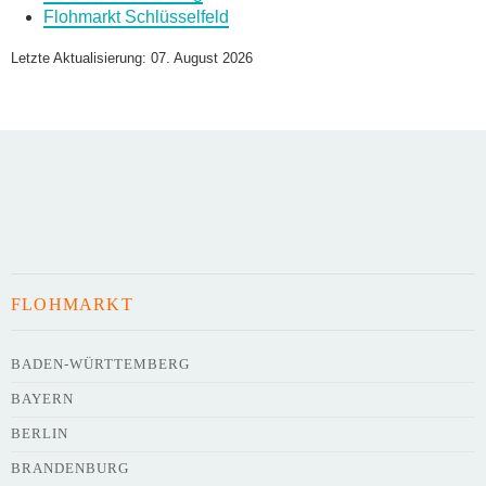
Flohmarkt Schlüsselfeld
Name des Flohmarkts
*
Letzte Aktualisierung: 07. August 2026
Art des Flohmarkts
Veranstaltungsdatum
FLOHMARKT
Uhrzeit
BADEN-WÜRTTEMBERG
BAYERN
Adresse
*
BERLIN
BRANDENBURG