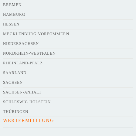
BREMEN
HAMBURG
HESSEN
Webseite
MECKLENBURG-VORPOMMERN
NIEDERSACHSEN
NORDRHEIN-WESTFALEN
Kurze Beschreibung des Flohmarkts
*
RHEINLAND-PFALZ
SAARLAND
SACHSEN
SACHSEN-ANHALT
SCHLESWIG-HOLSTEIN
THÜRINGEN
WERTERMITTLUNG
Kontaktdaten des Veranstalters
werden
mit
veröffentlicht