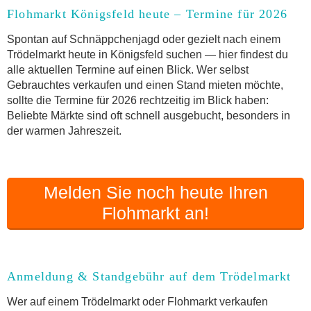
Flohmarkt Königsfeld heute – Termine für 2026
Anmeldung & Standgebühr auf dem Trödelmarkt
Online-Flohmarkt Königsfeld
Spontan auf Schnäppchenjagd oder gezielt nach einem
Trödelmarkt heute in Königsfeld suchen — hier findest du
Welche Trödelmarkt-Typen gibt es?
alle aktuellen Termine auf einen Blick. Wer selbst
Aktuelle Flohmarkt-Termine für Königsfeld und
Gebrauchtes verkaufen und einen Stand mieten möchte,
Umgebung
sollte die Termine für 2026 rechtzeitig im Blick haben:
Kleinanzeigen Königsfeld als Alternative zum
Beliebte Märkte sind oft schnell ausgebucht, besonders in
Trödelmarkt
der warmen Jahreszeit.
Sortierter Trödelmarkt mit Festpreisen
FAQ: Flohmarkt Königsfeld
Flohmarkt-Termin melden
Melden Sie noch heute Ihren
Flohmarkt an!
Anmeldung & Standgebühr auf dem Trödelmarkt
Wer auf einem Trödelmarkt oder Flohmarkt verkaufen