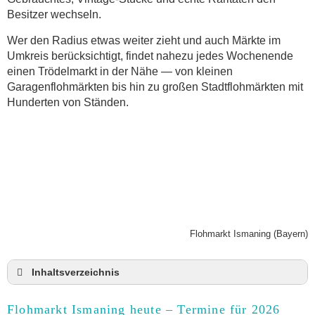
Besitzer wechseln.
Wer den Radius etwas weiter zieht und auch Märkte im
Umkreis berücksichtigt, findet nahezu jedes Wochenende
einen Trödelmarkt in der Nähe — von kleinen
Garagenflohmärkten bis hin zu großen Stadtflohmärkten mit
Hunderten von Ständen.
Flohmarkt Ismaning (Bayern)
Inhaltsverzeichnis
Flohmarkt Ismaning heute und Termine für 2026
Flohmarkt Ismaning heute – Termine für 2026
Anmeldung & Standgebühr auf dem Trödelmarkt