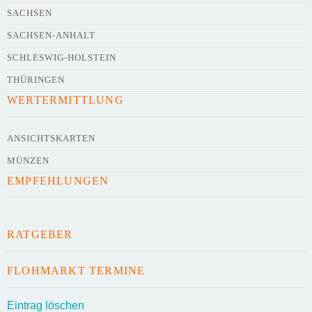
SACHSEN
SACHSEN-ANHALT
SCHLESWIG-HOLSTEIN
THÜRINGEN
WERTERMITTLUNG
Kontaktdaten des Veranstalters
werden
mit
veröffentlicht
ANSICHTSKARTEN
MÜNZEN
E-Mail
EMPFEHLUNGEN
Telefonnummer
RATGEBER
FLOHMARKT TERMINE
Mit Absenden der Daten akzeptiere ich die
Eintrag löschen