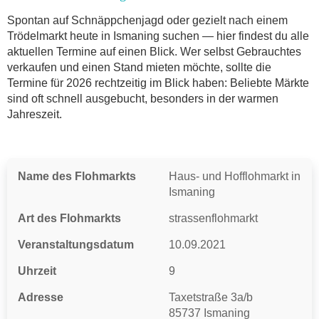
Online-Flohmarkt Ismaning
Spontan auf Schnäppchenjagd oder gezielt nach einem
Trödelmarkt heute in Ismaning suchen — hier findest du alle
Welche Trödelmarkt-Typen gibt es?
aktuellen Termine auf einen Blick. Wer selbst Gebrauchtes
Aktuelle Flohmarkt-Termine für Ismaning und
verkaufen und einen Stand mieten möchte, sollte die
Umgebung
Termine für 2026 rechtzeitig im Blick haben: Beliebte Märkte
Kleinanzeigen Ismaning als Alternative zum
sind oft schnell ausgebucht, besonders in der warmen
Trödelmarkt
Jahreszeit.
Sortierter Trödelmarkt mit Festpreisen
FAQ: Flohmarkt Ismaning
Flohmarkt-Termin melden
Name des Flohmarkts
Haus- und Hofflohmarkt in
Ismaning
Art des Flohmarkts
strassenflohmarkt
Veranstaltungsdatum
10.09.2021
Uhrzeit
9
Adresse
Taxetstraße 3a/b
85737 Ismaning