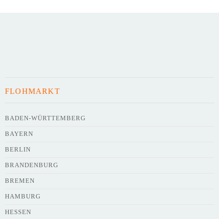
Art des Flohmarkts
Veranstaltungsdatum
FLOHMARKT
Uhrzeit
BADEN-WÜRTTEMBERG
BAYERN
Adresse
*
BERLIN
BRANDENBURG
BREMEN
HAMBURG
HESSEN