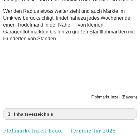
Wer den Radius etwas weiter zieht und auch Märkte im
Umkreis berücksichtigt, findet nahezu jedes Wochenende
einen Trödelmarkt in der Nähe — von kleinen
Garagenflohmärkten bis hin zu großen Stadtflohmärkten mit
Hunderten von Ständen.
Flohmarkt Inzell (Bayern)
Inhaltsverzeichnis
Flohmarkt Inzell heute und Termine für 2026
Flohmarkt Inzell heute – Termine für 2026
Anmeldung & Standgebühr auf dem Trödelmarkt