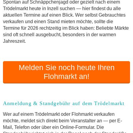
Online-Flohmarkt Inzell
Spontan auf Schnäppchenjagd oder gezielt nach einem
Trödelmarkt heute in Inzell suchen — hier findest du alle
Welche Trödelmarkt-Typen gibt es?
aktuellen Termine auf einen Blick. Wer selbst Gebrauchtes
Aktuelle Flohmarkt-Termine für Inzell und
verkaufen und einen Stand mieten möchte, sollte die
Umgebung
Termine für 2026 rechtzeitig im Blick haben: Beliebte Märkte
Kleinanzeigen Inzell als Alternative zum
sind oft schnell ausgebucht, besonders in der warmen
Trödelmarkt
Jahreszeit.
Sortierter Trödelmarkt mit Festpreisen
FAQ: Flohmarkt Inzell
Flohmarkt-Termin melden
Melden Sie noch heute Ihren
Flohmarkt an!
Anmeldung & Standgebühr auf dem Trödelmarkt
Wer auf einem Trödelmarkt oder Flohmarkt verkaufen
möchte, meldet sich direkt beim Veranstalter an — per E-
Mail, Telefon oder über ein Online-Formular. Die