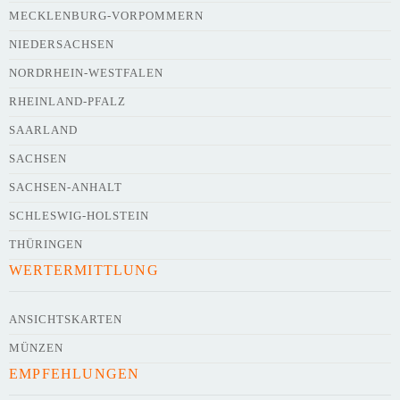
Webseite
MECKLENBURG-VORPOMMERN
NIEDERSACHSEN
NORDRHEIN-WESTFALEN
Kurze Beschreibung des Flohmarkts
*
RHEINLAND-PFALZ
SAARLAND
SACHSEN
SACHSEN-ANHALT
SCHLESWIG-HOLSTEIN
THÜRINGEN
WERTERMITTLUNG
Kontaktdaten des Veranstalters
werden
mit
veröffentlicht
ANSICHTSKARTEN
MÜNZEN
E-Mail
EMPFEHLUNGEN