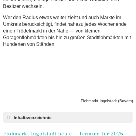
Besitzer wechseln.
Wer den Radius etwas weiter zieht und auch Märkte im
Umkreis berücksichtigt, findet nahezu jedes Wochenende
einen Trödelmarkt in der Nähe — von kleinen
Garagenflohmärkten bis hin zu großen Stadtflohmärkten mit
Hunderten von Ständen.
Flohmarkt Ingolstadt (Bayern)
Inhaltsverzeichnis
Flohmarkt Ingolstadt heute und Termine für 2026
Flohmarkt Ingolstadt heute – Termine für 2026
Anmeldung & Standgebühr auf dem Trödelmarkt