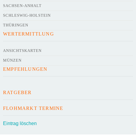
SACHSEN-ANHALT
SCHLESWIG-HOLSTEIN
Webseite
THÜRINGEN
WERTERMITTLUNG
Kurze Beschreibung des Flohmarkts
*
ANSICHTSKARTEN
MÜNZEN
EMPFEHLUNGEN
RATGEBER
Kontaktdaten des Veranstalters
FLOHMARKT TERMINE
werden
mit
veröffentlicht
Eintrag löschen
E-Mail