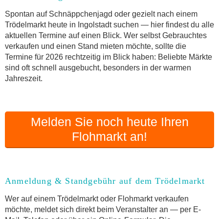
Online-Flohmarkt Ingolstadt
Spontan auf Schnäppchenjagd oder gezielt nach einem
Trödelmarkt heute in Ingolstadt suchen — hier findest du alle
Welche Trödelmarkt-Typen gibt es?
aktuellen Termine auf einen Blick. Wer selbst Gebrauchtes
Aktuelle Flohmarkt-Termine für Ingolstadt und
verkaufen und einen Stand mieten möchte, sollte die
Umgebung
Termine für 2026 rechtzeitig im Blick haben: Beliebte Märkte
Kleinanzeigen Ingolstadt als Alternative zum
sind oft schnell ausgebucht, besonders in der warmen
Trödelmarkt
Jahreszeit.
Sortierter Trödelmarkt mit Festpreisen
FAQ: Flohmarkt Ingolstadt
Flohmarkt-Termin melden
Melden Sie noch heute Ihren
Flohmarkt an!
Anmeldung & Standgebühr auf dem Trödelmarkt
Wer auf einem Trödelmarkt oder Flohmarkt verkaufen
möchte, meldet sich direkt beim Veranstalter an — per E-