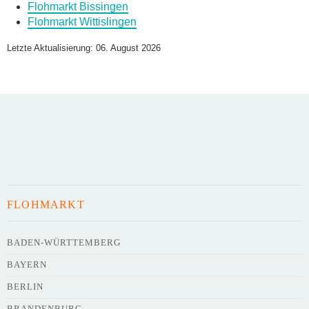
Flohmarkt Bissingen
Flohmarkt Wittislingen
Name des Flohmarkts
*
Letzte Aktualisierung: 06. August 2026
Art des Flohmarkts
Veranstaltungsdatum
FLOHMARKT
Uhrzeit
BADEN-WÜRTTEMBERG
BAYERN
Adresse
*
BERLIN
BRANDENBURG