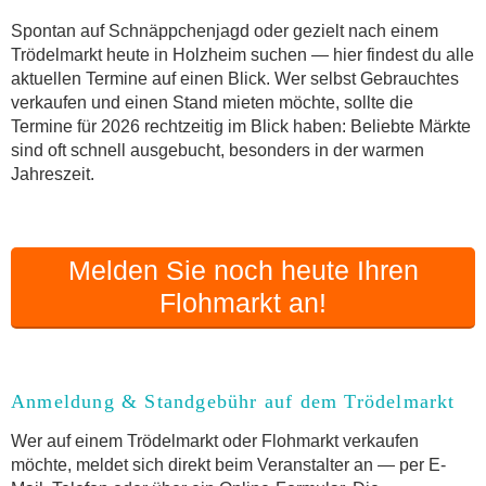
Online-Flohmarkt Holzheim
Spontan auf Schnäppchenjagd oder gezielt nach einem
Trödelmarkt heute in Holzheim suchen — hier findest du alle
Welche Trödelmarkt-Typen gibt es?
aktuellen Termine auf einen Blick. Wer selbst Gebrauchtes
Aktuelle Flohmarkt-Termine für Holzheim und
verkaufen und einen Stand mieten möchte, sollte die
Umgebung
Termine für 2026 rechtzeitig im Blick haben: Beliebte Märkte
Kleinanzeigen Holzheim als Alternative zum
sind oft schnell ausgebucht, besonders in der warmen
Trödelmarkt
Jahreszeit.
Sortierter Trödelmarkt mit Festpreisen
FAQ: Flohmarkt Holzheim
Flohmarkt-Termin melden
Melden Sie noch heute Ihren
Flohmarkt an!
Anmeldung & Standgebühr auf dem Trödelmarkt
Wer auf einem Trödelmarkt oder Flohmarkt verkaufen
möchte, meldet sich direkt beim Veranstalter an — per E-