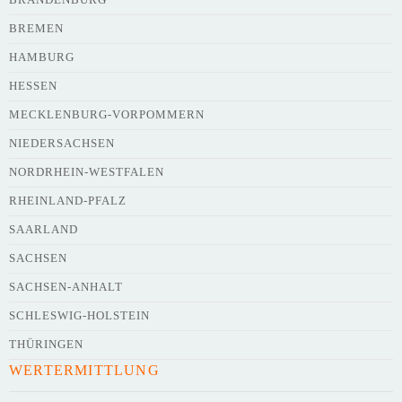
BREMEN
HAMBURG
HESSEN
Webseite
MECKLENBURG-VORPOMMERN
NIEDERSACHSEN
NORDRHEIN-WESTFALEN
Kurze Beschreibung des Flohmarkts
*
RHEINLAND-PFALZ
SAARLAND
SACHSEN
SACHSEN-ANHALT
SCHLESWIG-HOLSTEIN
THÜRINGEN
WERTERMITTLUNG
Kontaktdaten des Veranstalters
werden
mit
veröffentlicht