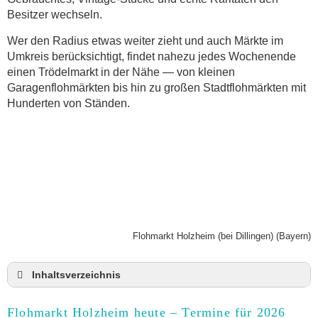
Besitzer wechseln.
Wer den Radius etwas weiter zieht und auch Märkte im
Umkreis berücksichtigt, findet nahezu jedes Wochenende
einen Trödelmarkt in der Nähe — von kleinen
Garagenflohmärkten bis hin zu großen Stadtflohmärkten mit
Hunderten von Ständen.
Flohmarkt Holzheim (bei Dillingen) (Bayern)
Inhaltsverzeichnis
Flohmarkt Holzheim heute und Termine für 2026
Flohmarkt Holzheim heute – Termine für 2026
Anmeldung & Standgebühr auf dem Trödelmarkt