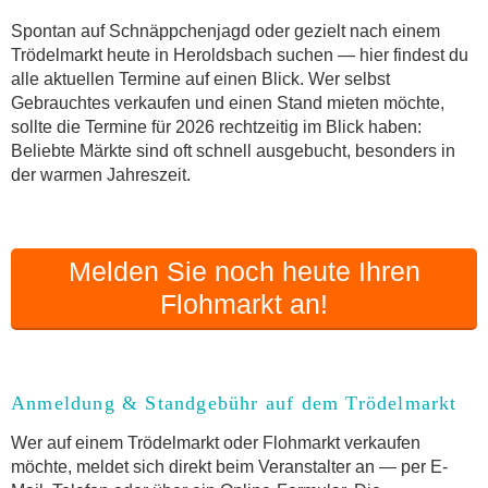
Anmeldung & Standgebühr auf dem Trödelmarkt
Spontan auf Schnäppchenjagd oder gezielt nach einem
Online-Flohmarkt Heroldsbach
Trödelmarkt heute in Heroldsbach suchen — hier findest du
alle aktuellen Termine auf einen Blick. Wer selbst
Welche Trödelmarkt-Typen gibt es?
Gebrauchtes verkaufen und einen Stand mieten möchte,
Aktuelle Flohmarkt-Termine für Heroldsbach und
sollte die Termine für 2026 rechtzeitig im Blick haben:
Umgebung
Beliebte Märkte sind oft schnell ausgebucht, besonders in
Kleinanzeigen Heroldsbach als Alternative zum
der warmen Jahreszeit.
Trödelmarkt
Sortierter Trödelmarkt mit Festpreisen
FAQ: Flohmarkt Heroldsbach
Melden Sie noch heute Ihren
Flohmarkt-Termin melden
Flohmarkt an!
Anmeldung & Standgebühr auf dem Trödelmarkt
Wer auf einem Trödelmarkt oder Flohmarkt verkaufen
möchte, meldet sich direkt beim Veranstalter an — per E-