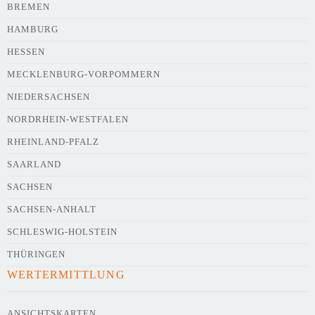
BREMEN
HAMBURG
HESSEN
Webseite
MECKLENBURG-VORPOMMERN
NIEDERSACHSEN
NORDRHEIN-WESTFALEN
Kurze Beschreibung des Flohmarkts
*
RHEINLAND-PFALZ
SAARLAND
SACHSEN
SACHSEN-ANHALT
SCHLESWIG-HOLSTEIN
THÜRINGEN
WERTERMITTLUNG
Kontaktdaten des Veranstalters
werden
mit
veröffentlicht
ANSICHTSKARTEN