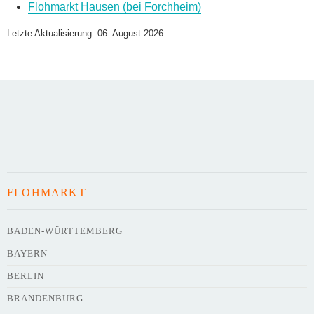
Flohmarkt Hausen (bei Forchheim)
Name des Flohmarkts
*
Letzte Aktualisierung: 06. August 2026
Art des Flohmarkts
Veranstaltungsdatum
FLOHMARKT
Uhrzeit
BADEN-WÜRTTEMBERG
BAYERN
Adresse
*
BERLIN
BRANDENBURG