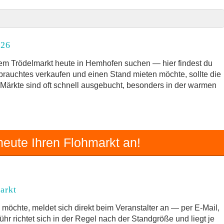
026
026
rkt
em Trödelmarkt heute in Hemhofen suchen — hier findest du
ebrauchtes verkaufen und einen Stand mieten möchte, sollte die
e Märkte sind oft schnell ausgebucht, besonders in der warmen
nd Umgebung
 Trödelmarkt
eute Ihren Flohmarkt an!
arkt
möchte, meldet sich direkt beim Veranstalter an — per E-Mail,
hr richtet sich in der Regel nach der Standgröße und liegt je