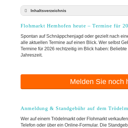
Inhaltsverzeichnis
Flohmarkt Hemhofen heute und Termine für 2
Flohmarkt Hemhofen heute – Termine für 2
Anmeldung & Standgebühr auf dem Trödelma
Online-Flohmarkt Hemhofen
Spontan auf Schnäppchenjagd oder gezielt nach ein
alle aktuellen Termine auf einen Blick. Wer selbst G
Welche Trödelmarkt-Typen gibt es?
Termine für 2026 rechtzeitig im Blick haben: Beliebt
Aktuelle Flohmarkt-Termine für Hemhofen u
Jahreszeit.
Kleinanzeigen Hemhofen als Alternative zum
Sortierter Trödelmarkt mit Festpreisen
FAQ: Flohmarkt Hemhofen
Melden Sie noch h
Flohmarkt-Termin melden
Anmeldung & Standgebühr auf dem Trödelm
Wer auf einem Trödelmarkt oder Flohmarkt verkaufen 
Telefon oder über ein Online-Formular. Die Standgebü