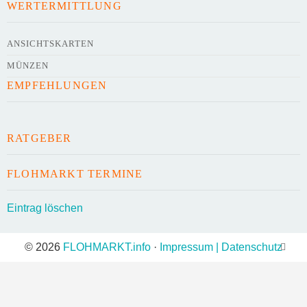
WERTERMITTLUNG
Kontaktdaten des Veranstalters
werden
mit
veröffentlicht
ANSICHTSKARTEN
MÜNZEN
E-Mail
EMPFEHLUNGEN
Telefonnummer
RATGEBER
FLOHMARKT TERMINE
Mit Absenden der Daten akzeptiere ich die
Eintrag löschen
AGB`s
.
© 2026
FLOHMARKT.info
·
Impressum | Datenschutz
ABSENDEN