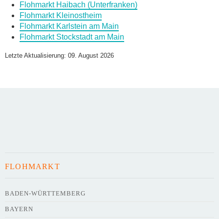
Flohmarkt Haibach (Unterfranken)
Daten des Flohmarkts
Flohmarkt Kleinostheim
Flohmarkt Karlstein am Main
Flohmarkt Stockstadt am Main
Name des Flohmarkts
*
Letzte Aktualisierung: 09. August 2026
Art des Flohmarkts
Veranstaltungsdatum
FLOHMARKT
Uhrzeit
BADEN-WÜRTTEMBERG
BAYERN