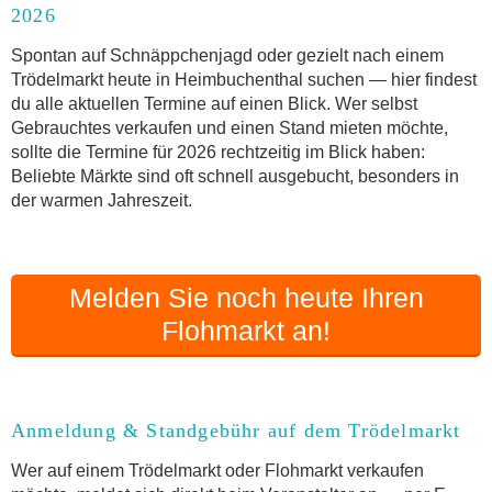
2026
Anmeldung & Standgebühr auf dem Trödelmarkt
Online-Flohmarkt Heimbuchenthal
Spontan auf Schnäppchenjagd oder gezielt nach einem
Trödelmarkt heute in Heimbuchenthal suchen — hier findest
Welche Trödelmarkt-Typen gibt es?
du alle aktuellen Termine auf einen Blick. Wer selbst
Aktuelle Flohmarkt-Termine für Heimbuchenthal
Gebrauchtes verkaufen und einen Stand mieten möchte,
und Umgebung
sollte die Termine für 2026 rechtzeitig im Blick haben:
Kleinanzeigen Heimbuchenthal als Alternative
Beliebte Märkte sind oft schnell ausgebucht, besonders in
zum Trödelmarkt
der warmen Jahreszeit.
Sortierter Trödelmarkt mit Festpreisen
FAQ: Flohmarkt Heimbuchenthal
Flohmarkt-Termin melden
Melden Sie noch heute Ihren
Flohmarkt an!
Anmeldung & Standgebühr auf dem Trödelmarkt
Wer auf einem Trödelmarkt oder Flohmarkt verkaufen